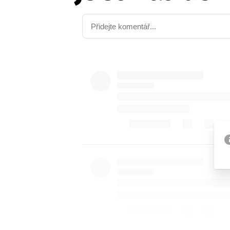
Etický kodex
Kontakt
V
Provozovatelem serveru 