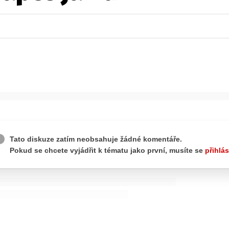
ydavatel
Inzerce
Osobní údaje / Cookies
autoroad.cz je INCORP MEDIA GROUP s.r.o., IČ: 118 23 054