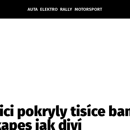
AUTA
ELEKTRO
RALLY
MOTORSPORT
Auta
Elektro
Rally
Motorsport
Testy aut
Novinky ze světa EV
Ostatní
Pit Lane
Novinky
Testy elektromobilů
Tiskovky
Češi v akci
Eko
Trh s elektromobily
Rozhovory
FIA CEZ & Poháry
Spy
Dakar
Mezinárodní scéna
Historie
Z domova
Zajímavosti
Ze světa
Technika
Ekonomika
ici pokryly tisíce ba
Český trh
kapes jak diví
Tuning
Profi