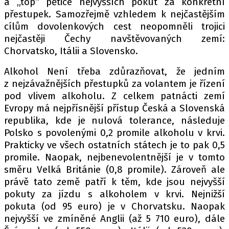
a „top“ pětice nejvyšších pokut za konkrétní
PIT LANE
přestupek. Samozřejmě vzhledem k nejčastějším
ČEŠI V AKCI
cílům dovolenkových cest neopomněli trojici
FIA CEZ & POHÁRY
nejčastěji Čechy navštěvovaných zemí:
MEZINÁRODNÍ SCÉNA
Chorvatsko, Itálii a Slovensko.
Alkohol Není třeba zdůrazňovat, že jedním
SLEDUJTE NÁS NA
|
z nejzávažnějších přestupků za volantem je řízení
pod vlivem alkoholu. Z celkem patnácti zemí
Evropy má nejpřísnější přístup Česká a Slovenská
Máte příběh, fotku nebo video?
republika, kde je nulová tolerance, následuje
Pošlete e-mail na autoroad.cz
Polsko s povolenými 0,2 promile alkoholu v krvi.
Prakticky ve všech ostatních státech je to pak 0,5
promile. Naopak, nejbenevolentnější je v tomto
ETICKÝ KODEX
směru Velká Británie (0,8 promile). Zároveň ale
KONTAKT
právě tato země patří k těm, kde jsou nejvyšší
VYDAVATEL
pokuty za jízdu s alkoholem v krvi. Nejnižší
pokuta (od 95 euro) je v Chorvatsku. Naopak
INZERCE
nejvyšší ve zmíněné Anglii (až 5 710 euro), dále
OSOBNÍ ÚDAJE / COOKIES