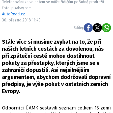
Telefonování za volantem se může řidičům pořádně prodražit,
ELEKTRO
foto: pixabay.com
AutoRoad.cz
NOVINKY ZE SVĚTA EV
30. března 2018 11:45
TESTY ELEKTROMOBILŮ
Sdílej:
TRH S ELEKTROMOBILY
RALLY
Stále více si musíme zvykat na to, že při
našich letních cestách za dovolenou, nás
OSTATNÍ
při zpáteční cestě mohou dostihnout
TISKOVKY
pokuty za přestupky, kterých jsme se v
ROZHOVORY
zahraničí dopustili. Asi nejsilnějším
DAKAR
argumentem, abychom dodržovali dopravní
předpisy, je výše pokut v ostatních zemích
Z DOMOVA
Evropy.
ZE SVĚTA
MOTORSPORT
Odborníci ÚAMK sestavili seznam celkem 15 zemí