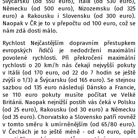
Švýcarsku (od 550 euro), Itálii (od 530 euro),
Německu (od 500 euro), Nizozemsku (od 325
euro) a Rakousku i Slovensku (od 300 euro).
Naopak v ČR je to v přepočtu od 100 euro, což se
Provozovatelem serveru autoroad.cz je
nám zdá dosti málo.
INCORP MEDIA GROUP s.r.o., IČ: 118 23 054
Rychlost Nejčastějším dopravním přestupkem
evropských řidičů je nedodržení maximální
povolené rychlosti. Při překročení maximální
rychlosti o 20 km/h nás čekají nejvyšší pokuty
v Itálii (od 170 euro, od 22 do 7 hodin se ještě
zvýší o 1/3) a Švýcarsku (od 165 euro). Se stejnou
sazbou od 135 euro následují Dánsko a Francie,
se 110 euro pokuty musíte počítat ve Velké
Británii. Naopak nejnižší postih vás čeká v Polsku
(od 25 euro), Rakousku (od 30 euro) a Německu
(od 35 euro). Chorvatsko a Slovensko patří rovněž
v tomto směru k umírněnějším (od 65/80 euro).
V Čechách je to ještě méně - od 40 euro, opět