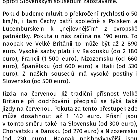
oproti Slovenským sousedům zaostáváme.
Pokud budeme mluvit o překročení rychlosti o 50
km/h, i tam Čechy patří společně s Polskem a
Lucemburskem k „nejlevnějším“ z evropské
patnáctky. Pokuta u nás začíná na 190 euro. To
naopak ve Velké Británii to může být až 2 890
euro. Vysoké sazby platí i v Rakousku (do 2 180
euro), Francii (1 500 euro), Nizozemsku (od 660
euro), Španělsku (od 600 euro) a Itálii (od 530
euro). Z našich sousedů má vysoké postihy i
Slovensko (od 500 euro).
Jízda na červenou Již tradiční přísnost Velké
Británie při dodržování předpisů se týká také
jízdy na červenou. Pokuta za tento přestupek zde
může dosáhnout až 1 140 euro. Přísní jsou
v tomto směru také na Slovensku (od 300 euro),
Chorvatsku a Dánsku (od 270 euro) a Nizozemsku
(od 230 euro). Naopak nejshovívavější jsou