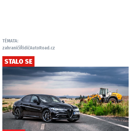
TÉMATA:
zahraničí
Řidič
AutoRoad.cz
STALO SE