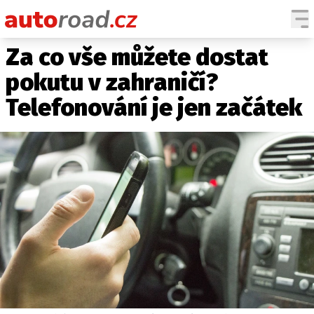
Za co vše můžete dostat
AUTA
pokutu v zahraničí?
TESTY AUT
Telefonování je jen začátek
NOVINKY
EKO
SPY
HISTORIE
ZAJÍMAVOSTI
TECHNIKA
EKONOMIKA
ČESKÝ TRH
TUNING
PROFI