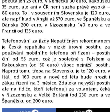
pokuta jen 25 euro, v Německu 30 euro, Rakousku
35 euro, ale ani v ČR není sazba právě vysoká –
80 euro. To i v sousedním Slovensku je 120 euro,
ale například v Anglii až 570 euro, ve Španělsku a
Dánsku 200 euro, v Nizozemsku 140 euro a ve
Francii od 135 euro.
Telefonování za jízdy Nepatřičným rekordmanem
je Česká republika v nízké úrovni postihu za
používání mobilního telefonu při řízení – postih
činí od 55 euro, což je společně s Polskem a
Rakouskem (od 50 euro) vůbec nejnižší postih.
Naproti tomu třeba na Slovensku je to 120 euro, v
Itálii od 160 euro a nově od léta bude hrozit i
zákaz řízení na 3 měsíce. Zdaleka nejvyšší postih
ale na řidiče, kteří telefonují za volantem, čeká
v Nizozemsku a Velké Británii (od 230 euro a ve
Španělsku od 200 euro.