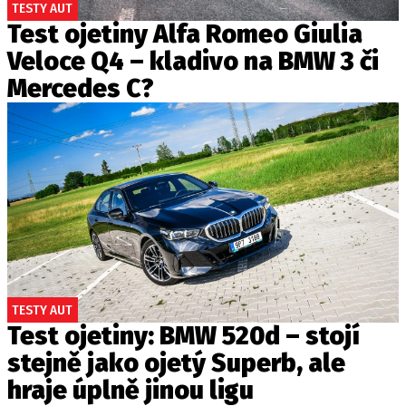
TESTY AUT
Test ojetiny Alfa Romeo Giulia
Veloce Q4 – kladivo na BMW 3 či
Mercedes C?
TESTY AUT
Test ojetiny: BMW 520d – stojí
stejně jako ojetý Superb, ale
hraje úplně jinou ligu