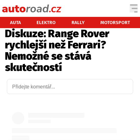
AUTA
AUTA
ELEKTRO
RALLY
MOTORSPORT
Diskuze: Range Rover
TESTY AUT
rychlejší než Ferrari?
NOVINKY
Nemožné se stává
EKO
skutečností
SPY
HISTORIE
ZAJÍMAVOSTI
TECHNIKA
EKONOMIKA
ČESKÝ TRH
TUNING
PROFI