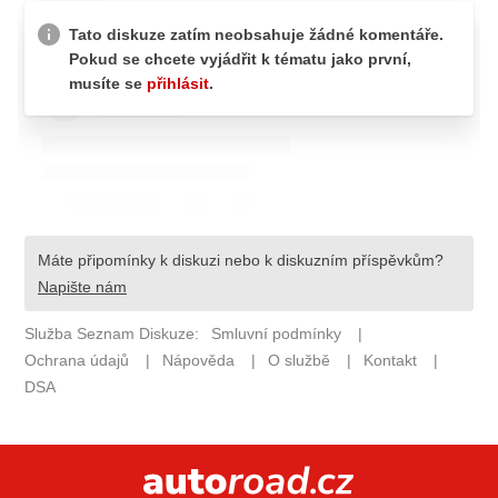
ELEKTRO
NOVINKY ZE SVĚTA EV
TESTY ELEKTROMOBILŮ
TRH S ELEKTROMOBILY
RALLY
OSTATNÍ
TISKOVKY
ROZHOVORY
DAKAR
Z DOMOVA
ZE SVĚTA
MOTORSPORT