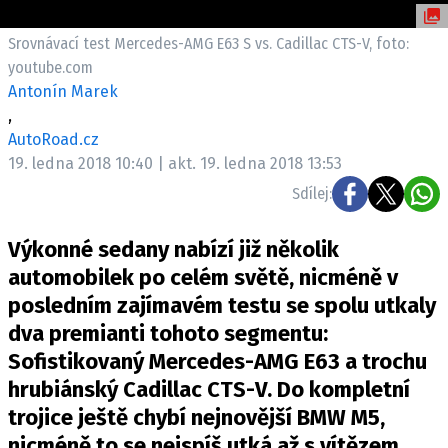
ELEKTRO
Srovnávací test Mercedes-AMG E63 S vs. Cadillac CTS-V, foto:
NOVINKY ZE SVĚTA EV
youtube.com
Antonín Marek
TESTY ELEKTROMOBILŮ
,
TRH S ELEKTROMOBILY
AutoRoad.cz
RALLY
19. ledna 2018 10:40 | akt. 19. ledna 2018 13:53
Sdílej:
OSTATNÍ
TISKOVKY
Výkonné sedany nabízí již několik
ROZHOVORY
automobilek po celém světě, nicméně v
DAKAR
posledním zajímavém testu se spolu utkaly
dva premianti tohoto segmentu:
Z DOMOVA
Sofistikovaný Mercedes-AMG E63 a trochu
ZE SVĚTA
hrubiánský Cadillac CTS-V. Do kompletní
MOTORSPORT
trojice ještě chybí nejnovější BMW M5,
nicméně to se nejspíš utká až s vítězem