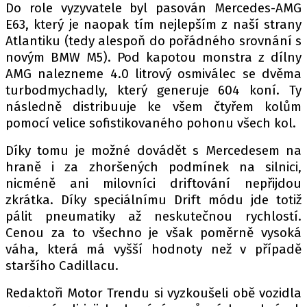
Do role vyzyvatele byl pasován Mercedes-AMG
E63, který je naopak tím nejlepším z naší strany
Atlantiku (tedy alespoň do pořádného srovnání s
Provozovatelem serveru autoroad.cz je
novým BMW M5). Pod kapotou monstra z dílny
INCORP MEDIA GROUP s.r.o., IČ: 118 23 054
AMG nalezneme 4.0 litrový osmiválec se dvěma
turbodmychadly, který generuje 604 koní. Ty
následně distribuuje ke všem čtyřem kolům
pomocí velice sofistikovaného pohonu všech kol.
Díky tomu je možné dovádět s Mercedesem na
hraně i za zhoršených podmínek na silnici,
nicméně ani milovníci driftování nepřijdou
zkrátka. Díky speciálnímu Drift módu jde totiž
pálit pneumatiky až neskutečnou rychlostí.
Cenou za to všechno je však poměrně vysoká
váha, která má vyšší hodnoty než v případě
staršího Cadillacu.
Redaktoři Motor Trendu si vyzkoušeli obě vozidla