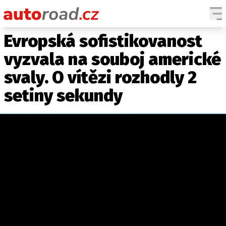
Evropská sofistikovanost
AUTA
vyzvala na souboj americké
TESTY AUT
svaly. O vítězi rozhodly 2
NOVINKY
setiny sekundy
EKO
SPY
HISTORIE
ZAJÍMAVOSTI
TECHNIKA
EKONOMIKA
ČESKÝ TRH
TUNING
PROFI