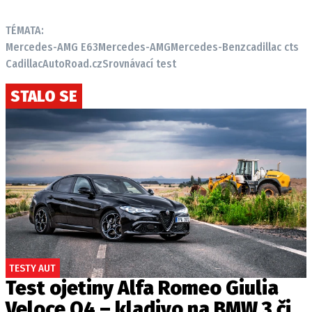
TÉMATA:
Mercedes-AMG E63
Mercedes-AMG
Mercedes-Benz
cadillac cts
Cadillac
AutoRoad.cz
Srovnávací test
STALO SE
TESTY AUT
Test ojetiny Alfa Romeo Giulia
Veloce Q4 – kladivo na BMW 3 či