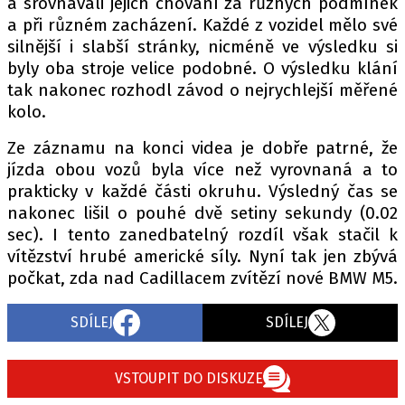
a srovnávali jejich chování za různých podmínek
a při různém zacházení. Každé z vozidel mělo své
silnější i slabší stránky, nicméně ve výsledku si
byly oba stroje velice podobné. O výsledku klání
tak nakonec rozhodl závod o nejrychlejší měřené
kolo.
Ze záznamu na konci videa je dobře patrné, že
jízda obou vozů byla více než vyrovnaná a to
prakticky v každé části okruhu. Výsledný čas se
nakonec lišil o pouhé dvě setiny sekundy (0.02
sec). I tento zanedbatelný rozdíl však stačil k
vítězství hrubé americké síly. Nyní tak jen zbývá
počkat, zda nad Cadillacem zvítězí nové BMW M5.
SDÍLEJ
SDÍLEJ
VSTOUPIT DO DISKUZE