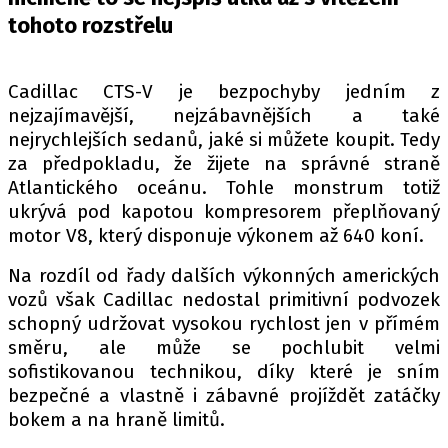
PIT LANE
tohoto rozstřelu
ČEŠI V AKCI
FIA CEZ & POHÁRY
Cadillac CTS-V je bezpochyby jedním z
MEZINÁRODNÍ SCÉNA
nejzajímavější, nejzábavnějších a také
nejrychlejších sedanů, jaké si můžete koupit. Tedy
SLEDUJTE NÁS NA
|
za předpokladu, že žijete na správné straně
Atlantického oceánu. Tohle monstrum totiž
ukrývá pod kapotou kompresorem přeplňovaný
Máte příběh, fotku nebo video?
motor V8, který disponuje výkonem až 640 koní.
Pošlete e-mail na autoroad.cz
Na rozdíl od řady dalších výkonných amerických
vozů však Cadillac nedostal primitivní podvozek
ETICKÝ KODEX
schopný udržovat vysokou rychlost jen v přímém
KONTAKT
směru, ale může se pochlubit velmi
sofistikovanou technikou, díky které je sním
VYDAVATEL
bezpečné a vlastně i zábavné projíždět zatáčky
INZERCE
bokem a na hraně limitů.
OSOBNÍ ÚDAJE / COOKIES