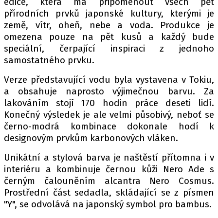
edice, která má připomenout všech pět
PIT LANE
přírodních prvků japonské kultury, kterými je
ČEŠI V AKCI
země, vítr, oheň, nebe a voda. Produkce je
FIA CEZ & POHÁRY
omezena pouze na pět kusů a každý bude
MEZINÁRODNÍ SCÉNA
speciální, čerpající inspiraci z jednoho
samostatného prvku.
SLEDUJTE NÁS NA
|
Verze představující vodu byla vystavena v Tokiu,
a obsahuje naprosto výjimečnou barvu. Za
lakováním stojí 170 hodin práce deseti lidí.
Máte příběh, fotku nebo video?
Konečný výsledek je ale velmi působivý, neboť se
Pošlete e-mail na autoroad.cz
černo-modrá kombinace dokonale hodí k
designovým prvkům karbonových vláken.
ETICKÝ KODEX
Unikátní a stylová barva je naštěstí přítomna i v
KONTAKT
interiéru a kombinuje černou kůži Nero Ade s
černým čalouněním alcantra Nero Cosmus.
VYDAVATEL
Prostřední část sedadla, skládající se z písmen
INZERCE
"Y", se odvolává na japonský symbol pro bambus.
OSOBNÍ ÚDAJE / COOKIES