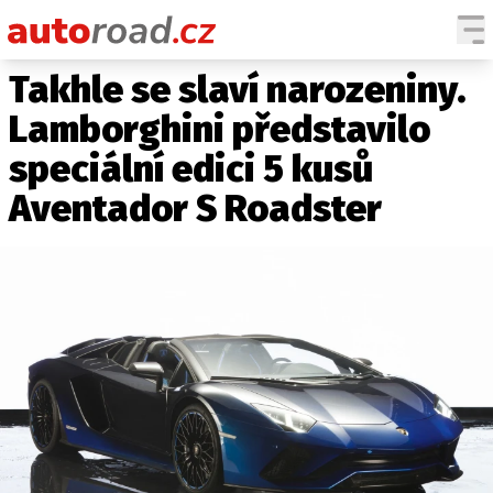
Takhle se slaví narozeniny.
AUTA
Lamborghini představilo
TESTY AUT
speciální edici 5 kusů
NOVINKY
Aventador S Roadster
EKO
SPY
HISTORIE
ZAJÍMAVOSTI
TECHNIKA
EKONOMIKA
ČESKÝ TRH
TUNING
PROFI