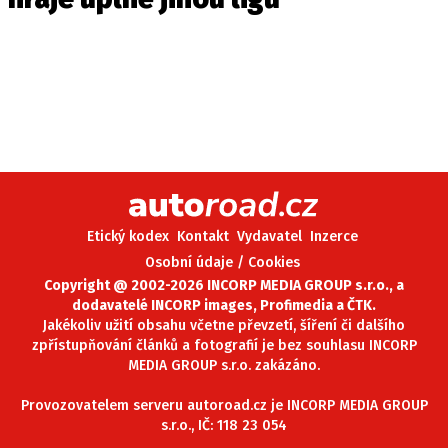
Etický kodex
Kontakt
Vydavatel
Inzerce
Osobní údaje / Cookies
Copyright @ 2002-2026 INCORP MEDIA GROUP s.r.o., a
dodavatelé INCORP images, Profimedia a ČTK.
Jakékoliv užití obsahu včetne převzetí, šíření či dalšího
zpřístupňování článků a fotografií je bez souhlasu INCORP
MEDIA GROUP s.r.o. zakázáno.
Provozovatelem serveru autoroad.cz je INCORP MEDIA GROUP
s.r.o., IČ: 118 23 054