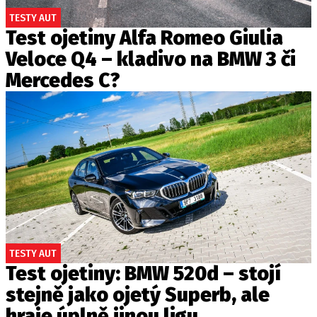
TESTY AUT
Test ojetiny Alfa Romeo Giulia
Veloce Q4 – kladivo na BMW 3 či
Mercedes C?
TESTY AUT
Test ojetiny: BMW 520d – stojí
stejně jako ojetý Superb, ale
hraje úplně jinou ligu