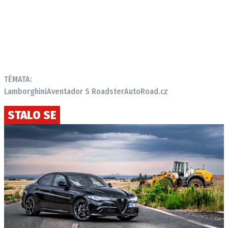
TÉMATA:
Lamborghini
Aventador S Roadster
AutoRoad.cz
STALO SE