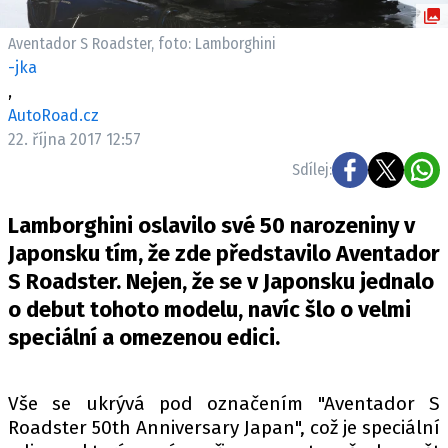
ELEKTRO
Aventador S Roadster, foto: Lamborghini
NOVINKY ZE SVĚTA EV
-jka
,
TESTY ELEKTROMOBILŮ
AutoRoad.cz
TRH S ELEKTROMOBILY
22. října 2017 12:57
RALLY
Sdílej:
OSTATNÍ
Lamborghini oslavilo své 50 narozeniny v
TISKOVKY
Japonsku tím, že zde představilo Aventador
ROZHOVORY
S Roadster. Nejen, že se v Japonsku jednalo
DAKAR
o debut tohoto modelu, navíc šlo o velmi
Z DOMOVA
speciální a omezenou edici.
ZE SVĚTA
MOTORSPORT
Vše se ukrývá pod označením "Aventador S
Roadster 50th Anniversary Japan", což je speciální