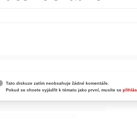
ydavatel
Inzerce
Osobní údaje / Cookies
autoroad.cz je INCORP MEDIA GROUP s.r.o., IČ: 118 23 054