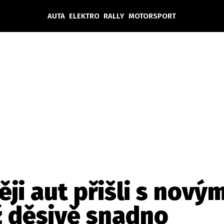
AUTA
ELEKTRO
RALLY
MOTORSPORT
Auta
Elektro
Rally
Motorsport
Testy aut
Novinky ze světa EV
Ostatní
Pit Lane
Novinky
Testy elektromobilů
Tiskovky
Češi v akci
Eko
Trh s elektromobily
Rozhovory
FIA CEZ & Poháry
Spy
Dakar
Mezinárodní scéna
Historie
Z domova
Zajímavosti
Ze světa
Technika
Ekonomika
ěji aut přišli s nový
Český trh
ž děsivě snadno
Tuning
Profi