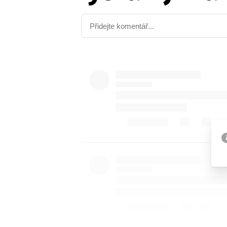
Etický kodex
Kontakt
V
Provozovatelem serveru 