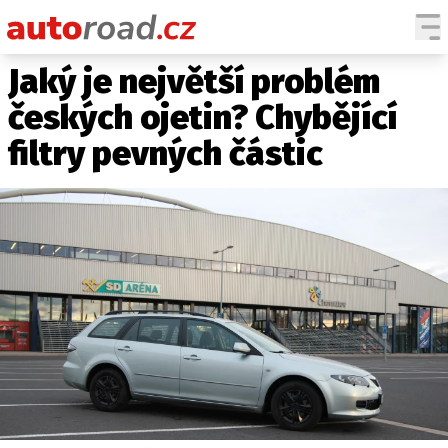
Jaký je největší problém
AUTA
českých ojetin? Chybějící
TESTY AUT
filtry pevných částic
NOVINKY
EKO
SPY
HISTORIE
ZAJÍMAVOSTI
TECHNIKA
EKONOMIKA
ČESKÝ TRH
TUNING
PROFI