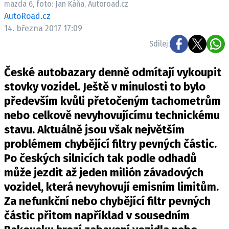
mazda 6, foto: Jan Káňa, Autoroad.cz
ELEKTRO
AutoRoad.cz
14. března 2017 17:09
NOVINKY ZE SVĚTA EV
Sdílej:
TESTY ELEKTROMOBILŮ
TRH S ELEKTROMOBILY
České autobazary denně odmítají vykoupit
RALLY
stovky vozidel. Ještě v minulosti to bylo
především kvůli přetočeným tachometrům
OSTATNÍ
nebo celkově nevyhovujícímu technickému
TISKOVKY
stavu. Aktuálně jsou však největším
ROZHOVORY
problémem chybějící filtry pevných částic.
DAKAR
Po českých silnicích tak podle odhadů
Z DOMOVA
může jezdit až jeden milión závadových
ZE SVĚTA
vozidel, která nevyhovují emisním limitům.
Za nefunkční nebo chybějící filtr pevných
MOTORSPORT
částic přitom například v sousedním