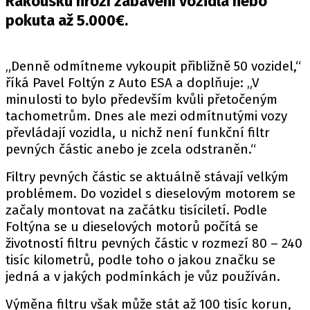
Rakousku hrozí zabavení vozidla nebo
PIT LANE
pokuta až 5.000€.
ČEŠI V AKCI
FIA CEZ & POHÁRY
MEZINÁRODNÍ SCÉNA
„Denně odmítneme vykoupit přibližně 50 vozidel,“
říká Pavel Foltýn z Auto ESA a doplňuje: „V
minulosti to bylo především kvůli přetočeným
SLEDUJTE NÁS NA
|
tachometrům. Dnes ale mezi odmítnutými vozy
převládají vozidla, u nichž není funkční filtr
pevných částic anebo je zcela odstraněn.“
Máte příběh, fotku nebo video?
Pošlete e-mail na autoroad.cz
Filtry pevných částic se aktuálně stávají velkým
problémem. Do vozidel s dieselovým motorem se
začaly montovat na začátku tisíciletí. Podle
ETICKÝ KODEX
Foltýna se u dieselových motorů počítá se
KONTAKT
životností filtru pevných částic v rozmezí 80 – 240
tisíc kilometrů, podle toho o jakou značku se
VYDAVATEL
jedná a v jakých podmínkách je vůz používán.
INZERCE
OSOBNÍ ÚDAJE / COOKIES
Výměna filtru však může stát až 100 tisíc korun,