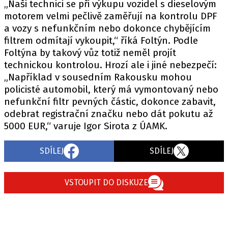
„Naši technici se při výkupu vozidel s dieselovým
motorem velmi pečlivě zaměřují na kontrolu DPF
a vozy s nefunkčním nebo dokonce chybějícím
filtrem odmítají vykoupit,“ říká Foltýn. Podle
Foltýna by takový vůz totiž neměl projít
technickou kontrolou. Hrozí ale i jiné nebezpečí:
„Například v sousedním Rakousku mohou
policisté automobil, který má vymontovaný nebo
nefunkční filtr pevných částic, dokonce zabavit,
odebrat registrační značku nebo dát pokutu až
5000 EUR,“ varuje Igor Sirota z ÚAMK.
SDÍLEJ
SDÍLEJ
VSTOUPIT DO DISKUZE