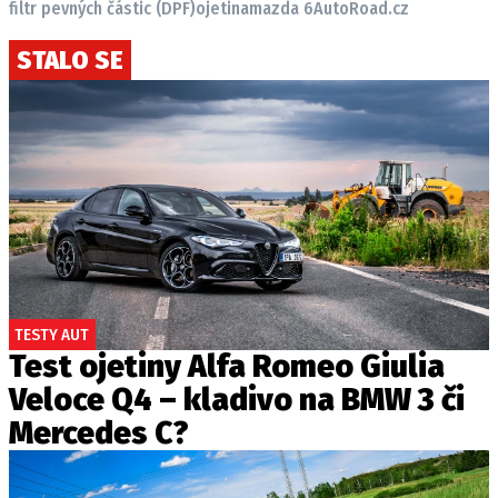
filtr pevných částic (DPF)
ojetina
mazda 6
AutoRoad.cz
STALO SE
TESTY AUT
Test ojetiny Alfa Romeo Giulia
Veloce Q4 – kladivo na BMW 3 či
Mercedes C?