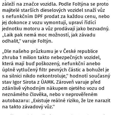
záleží na značce vozidla. Podle Foltýna se proto
majitelé starších dieselových vozidel snaží vůz
s nefunkčním DPF prodat za každou cenu, nebo
Provozovatelem serveru autoroad.cz je
jej dokonce z vozu vymontují, upraví řídící
INCORP MEDIA GROUP s.r.o., IČ: 118 23 054
jednotku motoru a vůz prodávají jako bezvadný.
„Laik pak nemá moc možností, jak závadu
odhalit,“ varuje Foltýn.
„Dle našeho průzkumu je v České republice
zhruba 1 milion takto nebezpečných vozidel,
která mají buď poškozený, nefunkční anebo
úplně vytlučený filtr pevných částic a bohužel je
na silnici nikdo nekontroluje,“ hodnotí současný
stav Igor Sirota z ÚAMK. Zároveň varuje před
zdánlivě výhodným nákupem ojetého vozu od
neznámého člověka, nebo v neprověřeném
autobazaru: „Existuje reálné riziko, že lze narazit
na takto závadový vůz.“