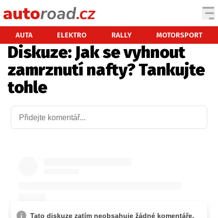
AUTA
AUTA
ELEKTRO
RALLY
MOTORSPORT
Diskuze: Jak se vyhnout
TESTY AUT
zamrznutí nafty? Tankujte
NOVINKY
tohle
EKO
SPY
HISTORIE
ZAJÍMAVOSTI
TECHNIKA
EKONOMIKA
ČESKÝ TRH
TUNING
PROFI