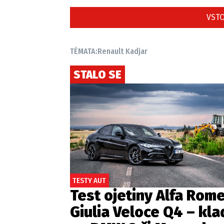
VSTO
TÉMATA:
Renault Kadjar
STALO SE
TESTY AUT
Test ojetiny Alfa Rom
Giulia Veloce Q4 – kla