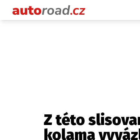
Z této slisov
kolama vyvázl