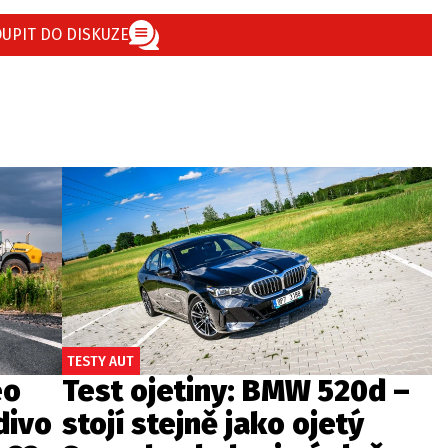
UPIT DO DISKUZE
TESTY AUT
eo
Test ojetiny: BMW 520d –
divo
stojí stejně jako ojetý