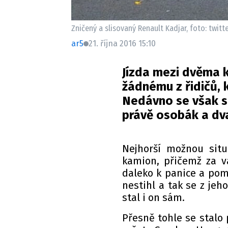
Zničený a slisovaný Renault Kadjar, foto: twitt
ar5
21. října 2016 15:10
Jízda mezi dvěma k
žádnému z řidičů, k
Nedávno se však s
právě osobák a dva
Nejhorší možnou situ
kamion, přičemž za vá
daleko k panice a pomů
nestihl a tak se z jeh
stal i on sám.
Přesně tohle se stalo