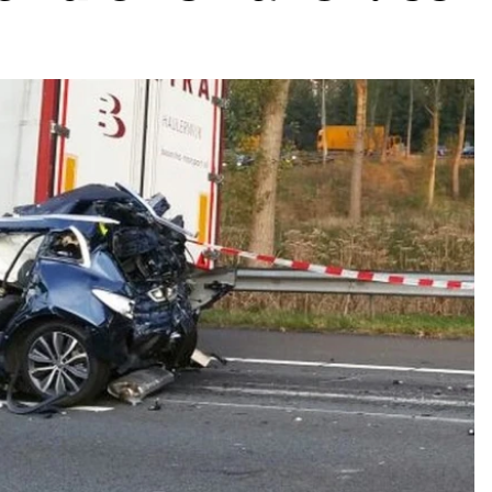
ydavatel
Inzerce
Osobní údaje / Cookies
autoroad.cz je INCORP MEDIA GROUP s.r.o., IČ: 118 23 054