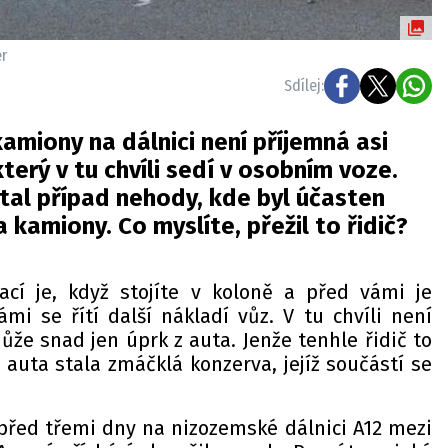
er
Sdílej:
amiony na dálnici není příjemná asi
terý v tu chvíli sedí v osobním voze.
tal případ nehody, kde byl účasten
 kamiony. Co myslíte, přežil to řidič?
ací je, když stojíte v koloně a před vámi je
mi se řítí další nákladí vůz. V tu chvíli není
že snad jen úprk z auta. Jenže tenhle řidič to
o auta stala zmáčklá konzerva, jejíž součástí se
 před třemi dny na nizozemské dálnici A12 mezi