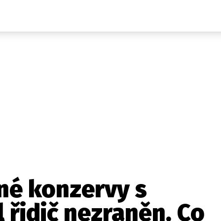
Auta
Elektro
Rally
Motorsport
Testy aut
Novinky ze světa EV
Ostatní
Pit Lane
Novinky
Testy elektromobilů
Tiskovky
Češi v akci
Eko
Trh s elektromobily
Rozhovory
FIA CEZ & Poháry
Spy
Dakar
Mezinárodní scéna
Historie
Z domova
Zajímavosti
Ze světa
Technika
Ekonomika
ané konzervy s
Český trh
 řidič nezraněn. Co
Tuning
Profi