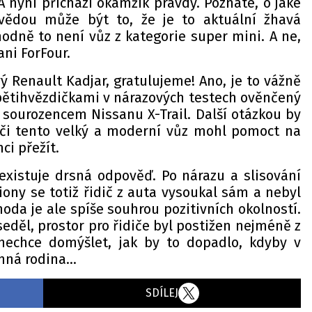
 nyní příchází okamžik pravdy. Poznáte, o jaké
vědou může být to, že je to aktuální žhavá
odně to není vůz z kategorie super mini. A ne,
ani ForFour.
ý Renault Kadjar, gratulujeme! Ano, je to vážně
 pětihvězdičkami v nárazových testech ověnčený
e sourozencem Nissanu X-Trail. Další otázkou by
iči tento velký a moderní vůz mohl pomoct na
ci přežít.
 existuje drsná odpověď. Po nárazu a slisování
ony se totiž řidič z auta vysoukal sám a nebyl
hoda je ale spíše souhrou pozitivních okolností.
seděl, prostor pro řidiče byl postižen nejméně z
nechce domýšlet, jak by to dopadlo, kdyby v
nná rodina...
SDÍLEJ