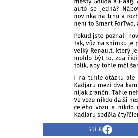
městy Gouda a Haag. A
auto se jedná? Nápo
novinka na trhu a rozh
není to Smart ForTwo, 
Pokud jste poznali nov
tak, vůz na snímku je
velký Renault, který j
mohlo být to, zda řid
tolik, aby tohle měl šan
I na tuhle otázku ale
Kadjaru mezi dva kami
nijak zraněn. Tahle ne
Ve voze nikdo další ne
celého vozu a nikdo 
Kadjaru seděla čtyřčle
SDÍLEJ