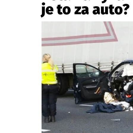
je to za auto?
Etický kodex
Kontakt
V
Provozovatelem serveru 