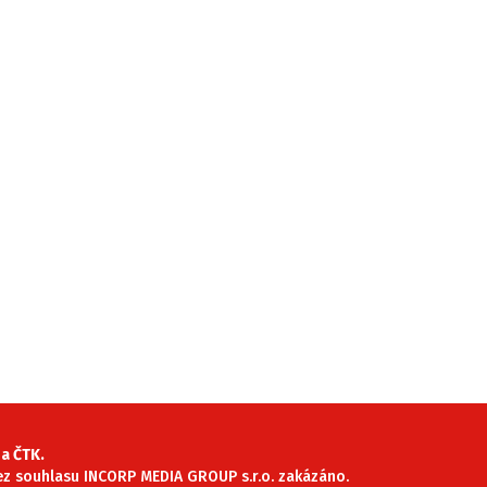
a ČTK.
 bez souhlasu INCORP MEDIA GROUP s.r.o. zakázáno.