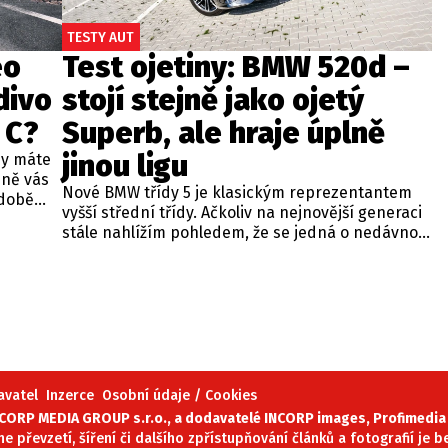
TESTY AUT
eo
Test ojetiny: BMW 520d –
divo
stojí stejně jako ojetý
 C?
Superb, ale hraje úplně
jinou ligu
dy máte
bně vás
Nové BMW třídy 5 je klasickým reprezentantem
odobě
vyšší střední třídy. Ačkoliv na nejnovější generaci
 A4.
stále nahlížím pohledem, že se jedná o nedávno
 dobré
představenou novinku, čas neúprosně letí a od
běžných
zahájení prodeje utekly už tři roky. Začíná se tedy
ou věc –
objevovat i na sekundárním trhu mezi zánovními
bude jen
vozy. Jeden takový kus jsme si vybrali do dnešní
při
recenze a to především proto, že stojí téměř
 na
stejně, jako zánovní Superb čtvrté generace.
meo
avatel
Inzerce
Osobní údaje / Cookies
ORP MEDIA GROUP s.r.o., a dodavatelé INCORP images, Profimedia 
ne převzetí, šíření či dalšího zpřístupňování článků a fotografií je