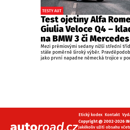
TESTY AUT
Test ojetiny Alfa Rom
Giulia Veloce Q4 – kla
na BMW 3 či Mercedes
Mezi prémiovými sedany nižší střední tří
stále poměrně široký výběr. Pravděpodo
jako první napadne německá trojice v p
BMW řady 3, Mercedes-Benz třídy C a Audi
Jsou to skvělá auta, která nabídnou velmi
zpracování, technologie i komfort, ale u 
motorizací často postrádají jednu důležit
emoce. Pokud ale hledáte auto, které ne
perfektním dopravním prostředkem, ale 
každém nastartování vám vykouzlí úsměv
tváři, možná by vás měla zajímat Alfa Ro
Giulia.
Etický kodex
Kontakt
Vyd
Copyright @ 2002-2026 INC
Jakékoliv užití obsahu včet