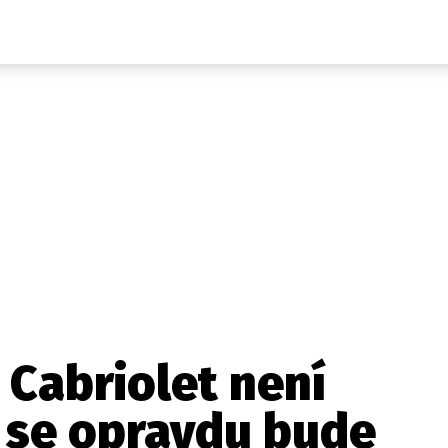
Auta
Elektro
Rally
Motorsport
Testy aut
Novinky ze světa EV
Ostatní
Pit Lane
Novinky
Testy elektromobilů
Tiskovky
Češi v akci
Eko
Trh s elektromobily
Rozhovory
FIA CEZ & Poháry
Spy
Dakar
Mezinárodní scéna
Historie
Z domova
Zajímavosti
Ze světa
Technika
Ekonomika
Cabriolet není
Český trh
 se opravdu bude
Tuning
Profi