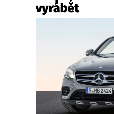
vyrábět
Etický kodex
Kontakt
V
Provozovatelem serveru 