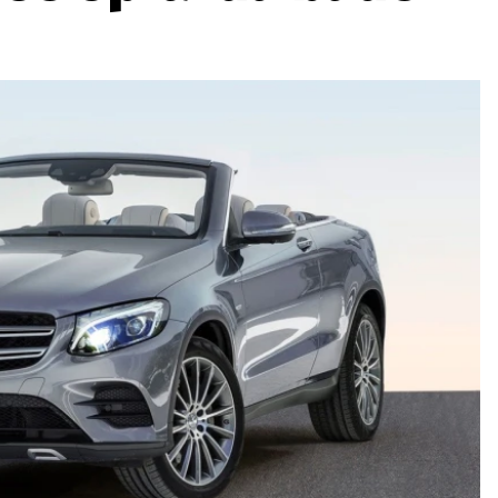
ydavatel
Inzerce
Osobní údaje / Cookies
autoroad.cz je INCORP MEDIA GROUP s.r.o., IČ: 118 23 054