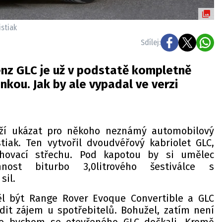
stiak
Sdílej:
z GLC je už v podstatě kompletně
kou. Jak by ale vypadal ve verzi
ží ukázat pro někoho neznámý automobilový
iak. Ten vytvořil dvoudvéřový kabriolet GLC,
hovací střechu. Pod kapotou by si umělec
mnost biturbo 3,0litrového šestiválce s
sil.
l být Range Rover Evoque Convertible a GLC
it zájem u spotřebitelů. Bohužel, zatím není