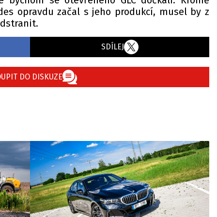
 že bychom se otevřeného GLC dočkali. Kromě
es opravdu začal s jeho produkcí, musel by z
dstranit.
SDÍLEJ
UPIT DO DISKUZE