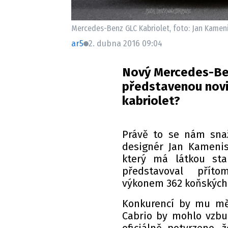
Mercedes-Benz GLC Kabriolet, foto: Jan Kameni
ar5
2. dubna 2016 09:04
Nový Mercedes-Ben
představenou novin
kabriolet?
Právě to se nám sna
designér Jan Kamenist
který má látkou sta
představoval příto
výkonem 362 koňských 
Konkurencí by mu mě
Cabrio by mohlo vzbud