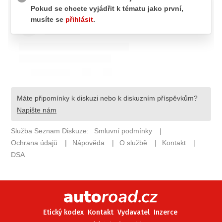
ELEKTRO
NOVINKY ZE SVĚTA EV
TESTY ELEKTROMOBILŮ
TRH S ELEKTROMOBILY
RALLY
OSTATNÍ
TISKOVKY
ROZHOVORY
DAKAR
Z DOMOVA
ZE SVĚTA
MOTORSPORT
Etický kodex
Kontakt
Vydavatel
Inzerce