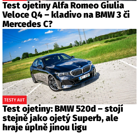
Test ojetiny Alfa Romeo Giulia
Veloce Q4 – kladivo na BMW 3 či
Mercedes C?
TESTY AUT
Test ojetiny: BMW 520d – stojí
stejně jako ojetý Superb, ale
hraje úplně jinou ligu