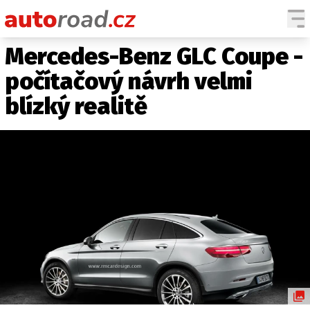
Mercedes-Benz GLC Coupe -
AUTA
počítačový návrh velmi
TESTY AUT
blízký realitě
NOVINKY
EKO
SPY
HISTORIE
ZAJÍMAVOSTI
TECHNIKA
EKONOMIKA
ČESKÝ TRH
TUNING
PROFI