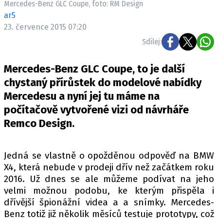
Mercedes-Benz GLC Coupe, foto: RM Design
ELEKTRO
ar5
23. července 2015 07:20
NOVINKY ZE SVĚTA EV
Sdílej:
TESTY ELEKTROMOBILŮ
TRH S ELEKTROMOBILY
Mercedes-Benz GLC Coupe, to je další
RALLY
chystaný přírůstek do modelové nabídky
Mercedesu a nyní jej tu máme na
OSTATNÍ
počítačově vytvořené vizi od návrháře
TISKOVKY
Remco Design.
ROZHOVORY
DAKAR
Jedná se vlastně o opožděnou odpověď na BMW
Z DOMOVA
X4, která nebude v prodeji dřív než začátkem roku
ZE SVĚTA
2016. Už dnes se ale můžeme podívat na jeho
velmi možnou podobu, ke kterým přispěla i
MOTORSPORT
dřívější špionážní videa a a snímky. Mercedes-
Benz totiž již několik měsíců testuje prototypy, což