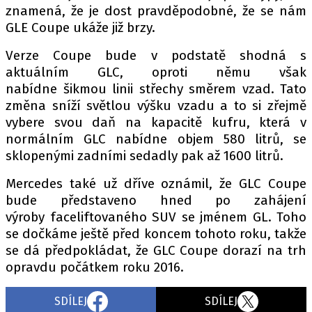
PIT LANE
znamená, že je dost pravděpodobné, že se nám
ČEŠI V AKCI
GLE Coupe ukáže již brzy.
FIA CEZ & POHÁRY
Verze Coupe bude v podstatě shodná s
MEZINÁRODNÍ SCÉNA
aktuálním GLC, oproti němu však
nabídne šikmou linii střechy směrem vzad. Tato
změna sníží světlou výšku vzadu a to si zřejmě
SLEDUJTE NÁS NA
|
vybere svou daň na kapacitě kufru, která v
normálním GLC nabídne objem 580 litrů, se
Máte příběh, fotku nebo video?
sklopenými zadními sedadly pak až 1600 litrů.
Pošlete e-mail na autoroad.cz
Mercedes také už dříve oznámil, že GLC Coupe
bude představeno hned po zahájení
výroby faceliftovaného SUV se jménem GL. Toho
ETICKÝ KODEX
se dočkáme ještě před koncem tohoto roku, takže
KONTAKT
se dá předpokládat, že GLC Coupe dorazí na trh
VYDAVATEL
opravdu počátkem roku 2016.
INZERCE
SDÍLEJ
SDÍLEJ
OSOBNÍ ÚDAJE / COOKIES