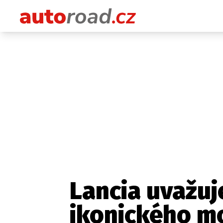
Lancia uvažuj
ikonického m