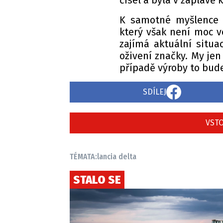
čísel a byla v záplavě
K samotné myšlence s
který však není moc 
zajímá aktuální situ
oživení značky. My jen
případě výroby to bude 
SDÍLEJ
VSTO
TÉMATA:
lancia delta
STALO SE