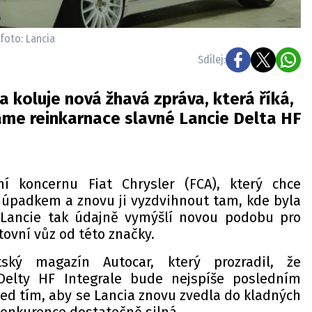
 foto: Lancia
Sdílej:
koluje nová žhavá zpráva, která říká,
me reinkarnace slavné Lancie Delta HF
í koncernu Fiat Chrysler (FCA), který chce
 úpadkem a znovu ji vyzdvihnout tam, kde byla
í Lancie tak údajně vymýšlí novou podobu pro
tovní vůz od této značky.
ský magazín Autocar, který prozradil, že
Delty HF Integrale bude nejspíše posledním
d tím, aby se Lancia znovu zvedla do kladných