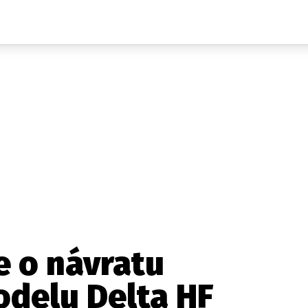
Auta
Elektro
Rally
Motorsport
Testy aut
Novinky ze světa EV
Ostatní
Pit Lane
Novinky
Testy elektromobilů
Tiskovky
Češi v akci
Eko
Trh s elektromobily
Rozhovory
FIA CEZ & Poháry
Spy
Dakar
Mezinárodní scéna
Historie
Z domova
Zajímavosti
Ze světa
Technika
Ekonomika
e o návratu
Český trh
odelu Delta HF
Tuning
Profi