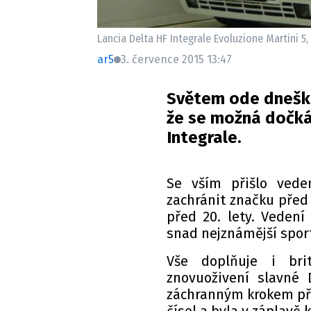
Lancia Delta HF Integrale Evoluzione Martini 5,
ar5
3. července 2015 13:47
Světem ode dneška 
že se možná dočká
Integrale.
Se vším přišlo veden
zachránit značku před
před 20. lety. Veden
snad nejznámější spor
Vše doplňuje i brit
znovuoživení slavné 
záchranným krokem pře