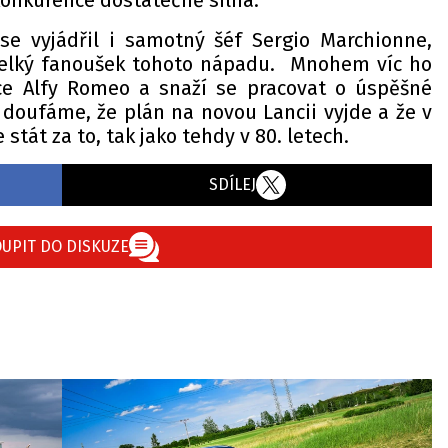
 konkurence dostatečně silná.
e vyjádřil i samotný šéf Sergio Marchionne,
velký fanoušek tohoto nápadu. Mnohem víc ho
ace Alfy Romeo a snaží se pracovat o úspěšné
 doufáme, že plán na novou Lancii vyjde a že v
stát za to, tak jako tehdy v 80. letech.
SDÍLEJ
UPIT DO DISKUZE