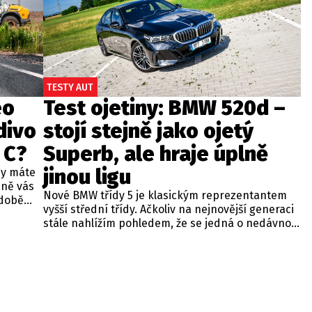
TESTY AUT
eo
Test ojetiny: BMW 520d –
divo
stojí stejně jako ojetý
 C?
Superb, ale hraje úplně
jinou ligu
dy máte
bně vás
Nové BMW třídy 5 je klasickým reprezentantem
odobě
vyšší střední třídy. Ačkoliv na nejnovější generaci
 A4.
stále nahlížím pohledem, že se jedná o nedávno
 dobré
představenou novinku, čas neúprosně letí a od
běžných
zahájení prodeje utekly už tři roky. Začíná se tedy
ou věc –
objevovat i na sekundárním trhu mezi zánovními
bude jen
vozy. Jeden takový kus jsme si vybrali do dnešní
při
recenze a to především proto, že stojí téměř
 na
stejně, jako zánovní Superb čtvrté generace.
meo