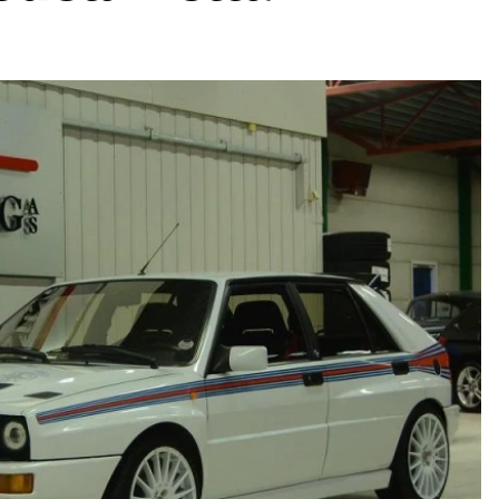
ydavatel
Inzerce
Osobní údaje / Cookies
autoroad.cz je INCORP MEDIA GROUP s.r.o., IČ: 118 23 054