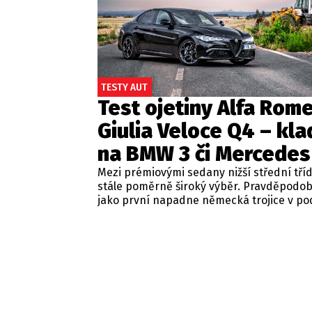
TESTY AUT
Test ojetiny Alfa Rom
Giulia Veloce Q4 – kla
na BMW 3 či Mercedes
Mezi prémiovými sedany nižší střední tří
stále poměrně široký výběr. Pravděpodo
jako první napadne německá trojice v p
BMW řady 3, Mercedes-Benz třídy C a Audi
Jsou to skvělá auta, která nabídnou velmi
zpracování, technologie i komfort, ale u 
motorizací často postrádají jednu důležit
emoce. Pokud ale hledáte auto, které ne
perfektním dopravním prostředkem, ale 
každém nastartování vám vykouzlí úsměv
tváři, možná by vás měla zajímat Alfa Ro