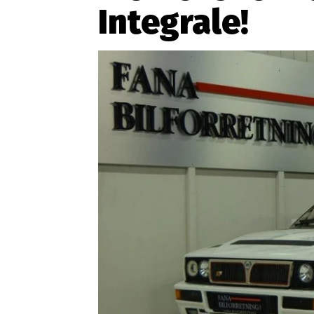
Integrale!
Etický kodex
Kontakt
V
Provozovatelem serveru 