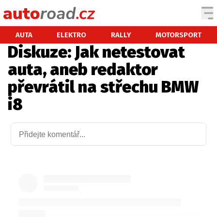
AUTA
AUTA
ELEKTRO
RALLY
MOTORSPORT
Diskuze: Jak netestovat
TESTY AUT
auta, aneb redaktor
NOVINKY
převrátil na střechu BMW
EKO
i8
SPY
HISTORIE
ZAJÍMAVOSTI
TECHNIKA
EKONOMIKA
ČESKÝ TRH
TUNING
PROFI