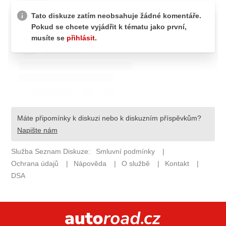
ELEKTRO
NOVINKY ZE SVĚTA EV
TESTY ELEKTROMOBILŮ
TRH S ELEKTROMOBILY
RALLY
OSTATNÍ
TISKOVKY
ROZHOVORY
DAKAR
Z DOMOVA
ZE SVĚTA
MOTORSPORT