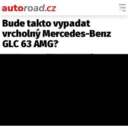
Bude takto vypadat
AUTA
vrcholný Mercedes-Benz
TESTY AUT
GLC 63 AMG?
NOVINKY
EKO
SPY
HISTORIE
ZAJÍMAVOSTI
TECHNIKA
EKONOMIKA
ČESKÝ TRH
TUNING
PROFI