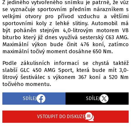
PIT LANE
Z jediného vytvořeného snímku je patrné, že vůz
se vyznačuje sportovním předním nárazníkem s
ČEŠI V AKCI
velkými otvory pro přívod vzduchu a většími
FIA CEZ & POHÁRY
sportovními koly z lehké slitiny. Automobil má
MEZINÁRODNÍ SCÉNA
být poháněn stejným 4,0-litrovým motorem V8
biturbo který již dnes využívá sesterský C63 AMG.
Maximální výkon bude činit 476 koní, zatímco
SLEDUJTE NÁS NA
|
maximální točivý moment dosáhne 650 Nm.
Podle zákulisních informací se chystá taktéž
Máte příběh, fotku nebo video?
slabší GLC 450 AMG Sport, která bude mít 3,0-
Pošlete e-mail na autoroad.cz
litrový šestiválec s výkonem 367 koní a 520 Nm
točivého momentu.
ETICKÝ KODEX
SDÍLEJ
SDÍLEJ
KONTAKT
VYDAVATEL
VSTOUPIT DO DISKUZE
INZERCE
OSOBNÍ ÚDAJE / COOKIES