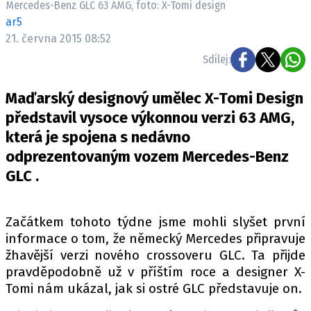
Mercedes-Benz GLC 63 AMG, foto: X-Tomi design
ELEKTRO
ar5
21. června 2015 08:52
NOVINKY ZE SVĚTA EV
Sdílej:
TESTY ELEKTROMOBILŮ
TRH S ELEKTROMOBILY
Maďarský designový umělec X-Tomi Design
RALLY
představil vysoce výkonnou verzi 63 AMG,
která je spojena s nedávno
OSTATNÍ
odprezentovaným vozem Mercedes-Benz
TISKOVKY
GLC .
ROZHOVORY
DAKAR
Začátkem tohoto týdne jsme mohli slyšet první
Z DOMOVA
informace o tom, že německý Mercedes připravuje
ZE SVĚTA
žhavější verzi nového crossoveru GLC. Ta přijde
pravděpodobně už v příštím roce a designer X-
MOTORSPORT
Tomi nám ukázal, jak si ostré GLC představuje on.