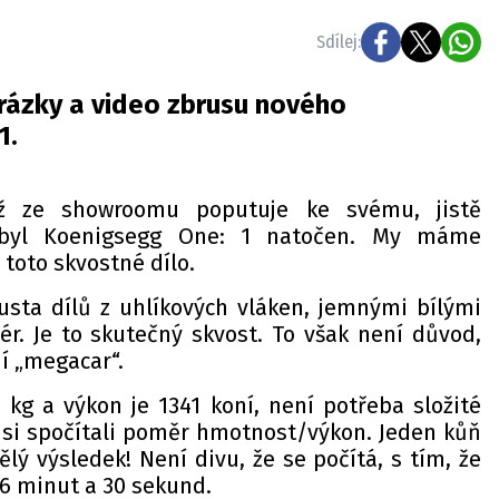
Sdílej:
rázky a video zbrusu nového
1.
ž ze showroomu poputuje ke svému, jistě
, byl Koenigsegg One: 1 natočen. My máme
toto skvostné dílo.
sta dílů z uhlíkových vláken, jemnými bílými
ér. Je to skutečný skvost. To však není důvod,
jí „megacar“.
 kg a výkon je 1341 koní, není potřeba složité
si spočítali poměr hmotnost/výkon. Jeden kůň
ělý výsledek! Není divu, že se počítá, s tím, že
 6 minut a 30 sekund.