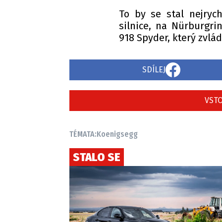
To by se stal nejrych
silnice, na Nürburgrin
918 Spyder, který zvlád
SDÍLEJ
VSTO
TÉMATA:
Koenigsegg
STALO SE