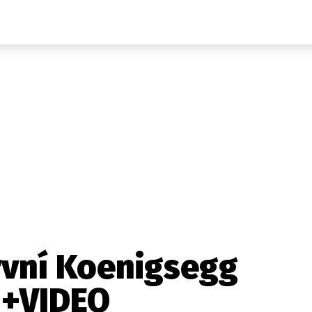
Auta
Elektro
Rally
Motorsport
Testy aut
Novinky ze světa EV
Ostatní
Pit Lane
Novinky
Testy elektromobilů
Tiskovky
Češi v akci
Eko
Trh s elektromobily
Rozhovory
FIA CEZ & Poháry
Spy
Dakar
Mezinárodní scéna
Historie
Z domova
Zajímavosti
Ze světa
Technika
Ekonomika
rvní Koenigsegg
Český trh
 +VIDEO
Tuning
Profi