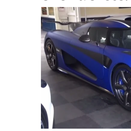
Etický kodex
Kontakt
V
Provozovatelem serveru 