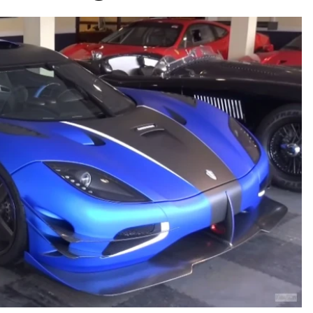
ydavatel
Inzerce
Osobní údaje / Cookies
autoroad.cz je INCORP MEDIA GROUP s.r.o., IČ: 118 23 054