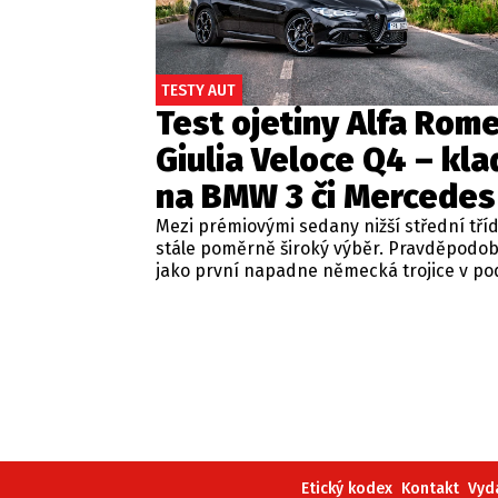
TESTY AUT
Test ojetiny Alfa Rom
Giulia Veloce Q4 – kla
na BMW 3 či Mercedes
Mezi prémiovými sedany nižší střední tří
stále poměrně široký výběr. Pravděpodo
jako první napadne německá trojice v p
BMW řady 3, Mercedes-Benz třídy C a Audi
Jsou to skvělá auta, která nabídnou velmi
zpracování, technologie i komfort, ale u 
motorizací často postrádají jednu důležit
emoce. Pokud ale hledáte auto, které ne
perfektním dopravním prostředkem, ale 
každém nastartování vám vykouzlí úsměv
tváři, možná by vás měla zajímat Alfa Ro
Giulia.
Etický kodex
Kontakt
Vyd