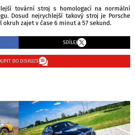
lejší tovární stroj s homologací na normální
gu. Dosud nejrychlejší takový stroj je Porsche
l okruh zajet v čase 6 minut a 57 sekund.
SDÍLEJ
UPIT DO DISKUZE