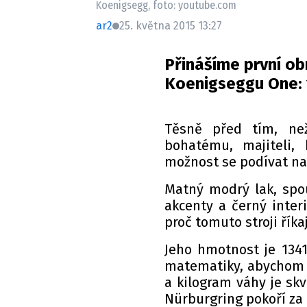
Koenigsegg, foto: youtube.com
ar2
25. května 2015 13:27
Přinášíme první ob
Koenigseggu One: 
Těsně před tím, ne
bohatému, majiteli
možnost se podívat na 
Matný modrý lak, spou
akcenty a černý interi
proč tomuto stroji říka
Jeho hmotnost je 1341
matematiky, abychom 
a kilogram váhy je skv
Nürburgring pokoří za