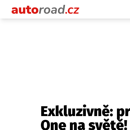
Exkluzivně: p
One na světě!