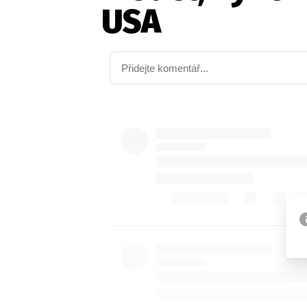
USA
Etický kodex
Kontakt
V
Provozovatelem serveru 