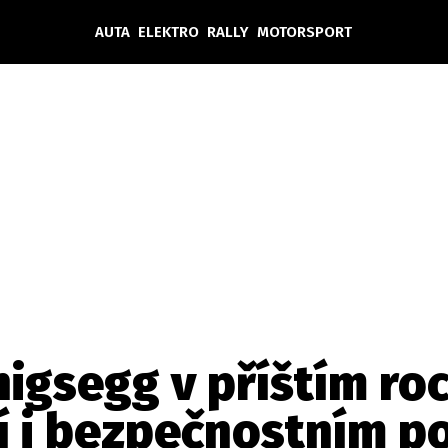
AUTA
ELEKTRO
RALLY
MOTORSPORT
Auta
Elektro
Rally
Motorsport
Testy aut
Novinky ze světa EV
Ostatní
Pit Lane
Novinky
Testy elektromobilů
Tiskovky
Češi v akci
Eko
Trh s elektromobily
Rozhovory
FIA CEZ & Poháry
Spy
Dakar
Mezinárodní scéna
Historie
Z domova
Zajímavosti
Ze světa
Technika
Ekonomika
nigsegg v příštím ro
Český trh
í i bezpečnostním 
Tuning
Profi