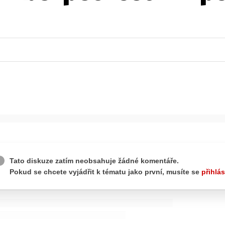
ydavatel
Inzerce
Osobní údaje / Cookies
autoroad.cz je INCORP MEDIA GROUP s.r.o., IČ: 118 23 054