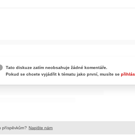
ydavatel
Inzerce
Osobní údaje / Cookies
autoroad.cz je INCORP MEDIA GROUP s.r.o., IČ: 118 23 054