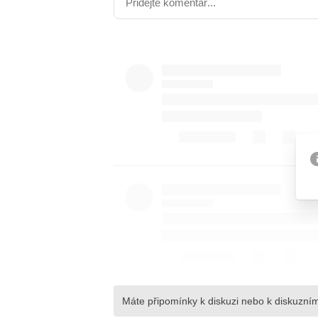
Etický kodex
Kontakt
V
Provozovatelem serveru 