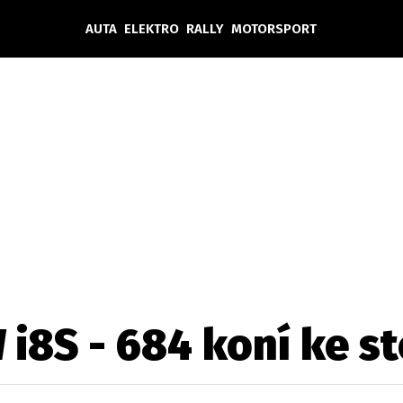
AUTA
ELEKTRO
RALLY
MOTORSPORT
Auta
Elektro
Rally
Motorsport
Testy aut
Novinky ze světa EV
Ostatní
Pit Lane
Novinky
Testy elektromobilů
Tiskovky
Češi v akci
Eko
Trh s elektromobily
Rozhovory
FIA CEZ & Poháry
Spy
Dakar
Mezinárodní scéna
Historie
Z domova
Zajímavosti
Ze světa
Technika
Ekonomika
i8S - 684 koní ke s
Český trh
Tuning
Profi