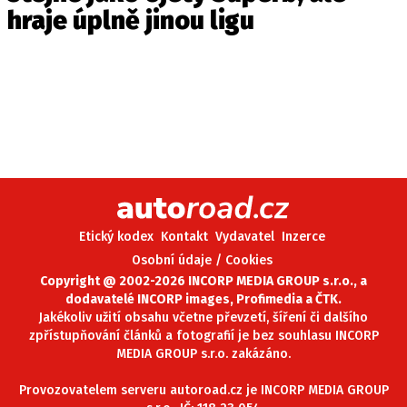
hraje úplně jinou ligu
Etický kodex
Kontakt
Vydavatel
Inzerce
Osobní údaje / Cookies
Copyright @ 2002-2026 INCORP MEDIA GROUP s.r.o., a
dodavatelé INCORP images, Profimedia a ČTK.
Jakékoliv užití obsahu včetne převzetí, šíření či dalšího
zpřístupňování článků a fotografií je bez souhlasu INCORP
MEDIA GROUP s.r.o. zakázáno.
Provozovatelem serveru autoroad.cz je INCORP MEDIA GROUP