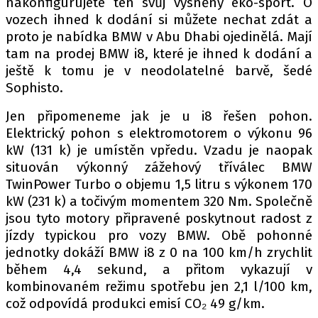
nakonfigurujete ten svůj vysněný eko-sport. O
PIT LANE
vozech ihned k dodání si můžete nechat zdát a
ČEŠI V AKCI
proto je nabídka BMW v Abu Dhabi ojedinělá. Mají
FIA CEZ & POHÁRY
tam na prodej BMW i8, které je ihned k dodání a
MEZINÁRODNÍ SCÉNA
ještě k tomu je v neodolatelné barvě, šedé
Sophisto.
SLEDUJTE NÁS NA
|
Jen připomeneme jak je u i8 řešen pohon.
Elektrický pohon s elektromotorem o výkonu 96
kW (131 k) je umístěn vpředu. Vzadu je naopak
Máte příběh, fotku nebo video?
situován výkonný zážehový tříválec BMW
Pošlete e-mail na autoroad.cz
TwinPower Turbo o objemu 1,5 litru s výkonem 170
kW (231 k) a točivým momentem 320 Nm. Společně
jsou tyto motory připravené poskytnout radost z
ETICKÝ KODEX
jízdy typickou pro vozy BMW. Obě pohonné
KONTAKT
jednotky dokáží BMW i8 z 0 na 100 km/h zrychlit
VYDAVATEL
během 4,4 sekund, a přitom vykazují v
kombinovaném režimu spotřebu jen 2,1 l/100 km,
INZERCE
což odpovídá produkci emisí CO₂ 49 g/km.
OSOBNÍ ÚDAJE / COOKIES