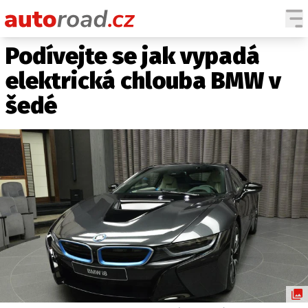
Podívejte se jak vypadá
AUTA
elektrická chlouba BMW v
TESTY AUT
šedé
NOVINKY
EKO
SPY
HISTORIE
ZAJÍMAVOSTI
TECHNIKA
EKONOMIKA
ČESKÝ TRH
TUNING
PROFI