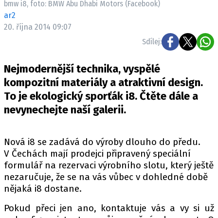
bmw i8, foto: BMW Abu Dhabi Motors (Facebook)
ELEKTRO
ar2
20. října 2014 09:07
NOVINKY ZE SVĚTA EV
Sdílej:
TESTY ELEKTROMOBILŮ
TRH S ELEKTROMOBILY
Nejmodernější technika, vyspělé
RALLY
kompozitní materiály a atraktivní design.
To je ekologický sporťák i8. Čtěte dále a
OSTATNÍ
nevynechejte naší galerii.
TISKOVKY
ROZHOVORY
Nová i8 se zadává do výroby dlouho do předu.
DAKAR
V Čechách mají prodejci připravený speciální
Z DOMOVA
formulář na rezervaci výrobního slotu, který ještě
ZE SVĚTA
nezaručuje, že se na vás vůbec v dohledné době
nějaká i8 dostane.
MOTORSPORT
Pokud přeci jen ano, kontaktuje vás a vy si už