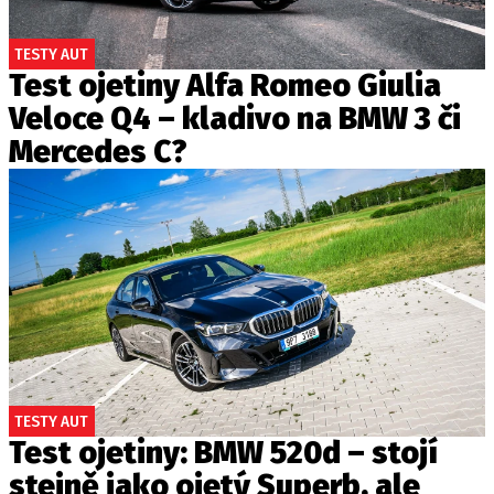
TESTY AUT
Test ojetiny Alfa Romeo Giulia
Veloce Q4 – kladivo na BMW 3 či
Mercedes C?
TESTY AUT
Test ojetiny: BMW 520d – stojí
stejně jako ojetý Superb, ale