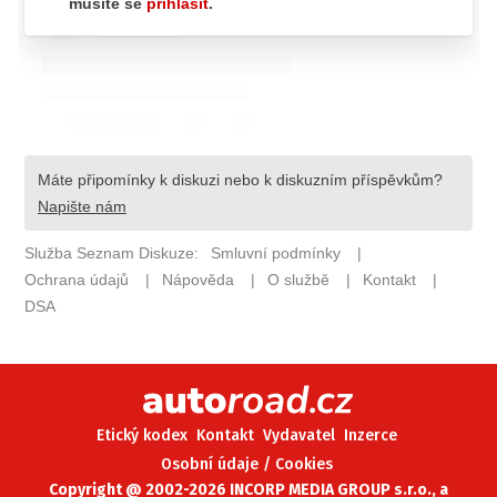
ELEKTRO
NOVINKY ZE SVĚTA EV
TESTY ELEKTROMOBILŮ
TRH S ELEKTROMOBILY
RALLY
OSTATNÍ
TISKOVKY
ROZHOVORY
DAKAR
Z DOMOVA
ZE SVĚTA
Etický kodex
Kontakt
Vydavatel
Inzerce
MOTORSPORT
Osobní údaje / Cookies
Copyright @ 2002-2026 INCORP MEDIA GROUP s.r.o., a