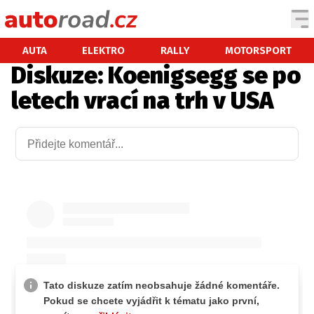
AUTA
AUTA
ELEKTRO
RALLY
MOTORSPORT
Diskuze: Koenigsegg se po
TESTY AUT
letech vrací na trh v USA
NOVINKY
EKO
SPY
HISTORIE
ZAJÍMAVOSTI
TECHNIKA
EKONOMIKA
ČESKÝ TRH
TUNING
PROFI