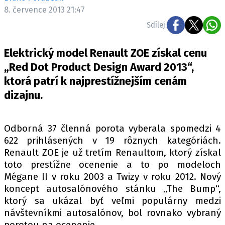
ELEKTRO
8. července 2013 21:47
Sdílej:
NOVINKY ZE SVĚTA EV
TESTY ELEKTROMOBILŮ
Elektrický model Renault ZOE získal cenu
TRH S ELEKTROMOBILY
„Red Dot Product Design Award 2013“,
ktorá patrí k najprestížnejším cenám
RALLY
dizajnu.
OSTATNÍ
TISKOVKY
Odborná 37 členná porota vyberala spomedzi 4
ROZHOVORY
622 prihlásených v 19 rôznych kategóriách.
DAKAR
Renault ZOE je už tretím Renaultom, ktorý získal
toto prestížne ocenenie a to po modeloch
Z DOMOVA
Mégane II v roku 2003 a Twizy v roku 2012. Nový
ZE SVĚTA
koncept autosalónového stánku „The Bump“,
ktorý sa ukázal byť veľmi populárny medzi
MOTORSPORT
návštevníkmi autosalónov, bol rovnako vybraný
porotou na ocenenie.