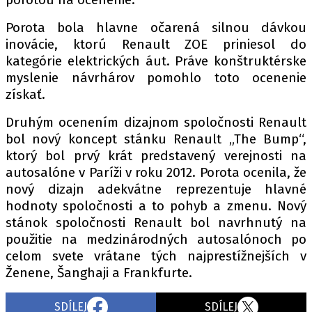
PIT LANE
ČEŠI V AKCI
Porota bola hlavne očarená silnou dávkou
inovácie, ktorú Renault ZOE priniesol do
FIA CEZ & POHÁRY
kategórie elektrických áut. Práve konštruktérske
MEZINÁRODNÍ SCÉNA
myslenie návrhárov pomohlo toto ocenenie
získať.
SLEDUJTE NÁS NA
|
Druhým ocenením dizajnom spoločnosti Renault
bol nový koncept stánku Renault „The Bump“,
Máte příběh, fotku nebo video?
ktorý bol prvý krát predstavený verejnosti na
autosalóne v Paríži v roku 2012. Porota ocenila, že
Pošlete e-mail na autoroad.cz
nový dizajn adekvátne reprezentuje hlavné
hodnoty spoločnosti a to pohyb a zmenu. Nový
ETICKÝ KODEX
stánok spoločnosti Renault bol navrhnutý na
použitie na medzinárodných autosalónoch po
KONTAKT
celom svete vrátane tých najprestížnejších v
VYDAVATEL
Ženene, Šanghaji a Frankfurte.
INZERCE
OSOBNÍ ÚDAJE / COOKIES
SDÍLEJ
SDÍLEJ