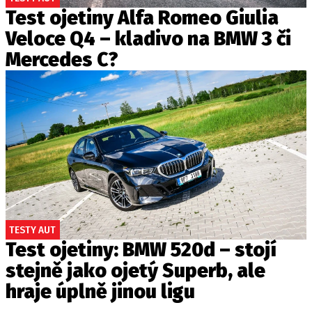
Test ojetiny Alfa Romeo Giulia
Veloce Q4 – kladivo na BMW 3 či
Mercedes C?
TESTY AUT
Test ojetiny: BMW 520d – stojí
stejně jako ojetý Superb, ale
hraje úplně jinou ligu