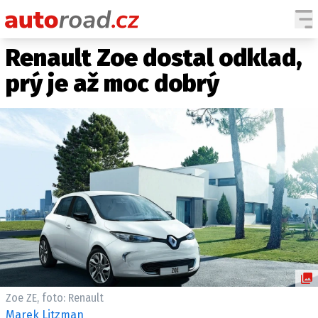
Renault Zoe dostal odklad,
AUTA
prý je až moc dobrý
TESTY AUT
NOVINKY
EKO
SPY
HISTORIE
ZAJÍMAVOSTI
TECHNIKA
EKONOMIKA
ČESKÝ TRH
TUNING
Zoe ZE, foto: Renault
PROFI
Marek Litzman