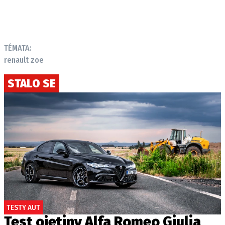
TÉMATA:
renault zoe
STALO SE
TESTY AUT
Test ojetiny Alfa Romeo Giulia