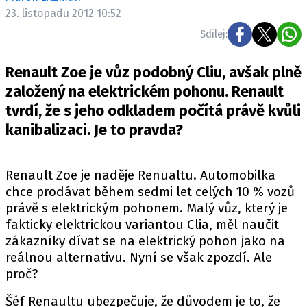
ELEKTRO
23. listopadu 2012 10:52
Sdílej:
NOVINKY ZE SVĚTA EV
TESTY ELEKTROMOBILŮ
Renault Zoe je vůz podobný Cliu, avšak plně
TRH S ELEKTROMOBILY
založený na elektrickém pohonu. Renault
tvrdí, že s jeho odkladem počítá právě kvůli
RALLY
kanibalizaci. Je to pravda?
OSTATNÍ
TISKOVKY
Renault Zoe je naděje Renualtu. Automobilka
ROZHOVORY
chce prodávat během sedmi let celých 10 % vozů
DAKAR
právě s elektrickým pohonem. Malý vůz, který je
fakticky elektrickou variantou Clia, měl naučit
Z DOMOVA
zákazníky dívat se na elektrický pohon jako na
ZE SVĚTA
reálnou alternativu. Nyní se však zpozdí. Ale
proč?
MOTORSPORT
Šéf Renaultu ubezpečuje, že důvodem je to, že