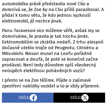
PIT LANE
automobilka právě představila nové Clio a
ČEŠI V AKCI
domnívá se, že Zoe by na Cliu příliš parazitoval. A
přidal k tomu větu, že kdo jednou vyzkouší
FIA CEZ & POHÁRY
elektromobil, již nechce jinak.
MEZINÁRODNÍ SCÉNA
Panu Taravesovi sice můžeme věřit, avšak my se
domníváme, že pravda je tak trochu jinde.
SLEDUJTE NÁS NA
|
Eektromobilům se zkrátka nedaří. Z trhu alespoň
dočasně uteklo trojče od Peugeotu, Citroënu a
Máte příběh, fotku nebo video?
Mitsubishi. Nissan musel na Leafu pořádně
zapracovat a doufá, že poté se konečně začne
Pošlete e-mail na autoroad.cz
prodávat. Není tedy důvodem spíš všeobecný
neúspěch elektřinou poháněných vozů?
ETICKÝ KODEX
I přesto se na Zoe těšíme. Půjde o zajímavé
KONTAKT
zpestření nabídky vozidel a to je vždy příjemné.
VYDAVATEL
INZERCE
SDÍLEJ
SDÍLEJ
OSOBNÍ ÚDAJE / COOKIES