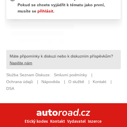
ELEKTRO
NOVINKY ZE SVĚTA EV
TESTY ELEKTROMOBILŮ
TRH S ELEKTROMOBILY
RALLY
OSTATNÍ
TISKOVKY
ROZHOVORY
DAKAR
Z DOMOVA
ZE SVĚTA
MOTORSPORT
Etický kodex
Kontakt
Vydavatel
Inzerce