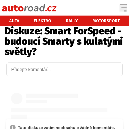
AUTA
AUTA
ELEKTRO
RALLY
MOTORSPORT
Diskuze: Smart ForSpeed -
TESTY AUT
budoucí Smarty s kulatými
NOVINKY
světly?
EKO
SPY
HISTORIE
ZAJÍMAVOSTI
TECHNIKA
EKONOMIKA
ČESKÝ TRH
TUNING
PROFI