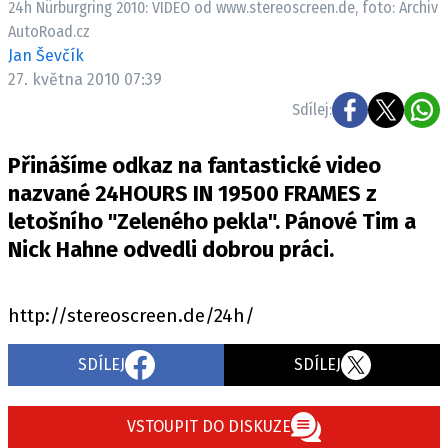
24h Nürburgring 2010: VIDEO od www.stereoscreen.de, foto: Archiv
ELEKTRO
AutoRoad.cz
Jan Ševčík
NOVINKY ZE SVĚTA EV
27. května 2010 07:39
TESTY ELEKTROMOBILŮ
Sdílej:
TRH S ELEKTROMOBILY
RALLY
Přinášíme odkaz na fantastické video
nazvané 24HOURS IN 19500 FRAMES z
OSTATNÍ
letošního "Zeleného pekla". Pánové Tim a
TISKOVKY
Nick Hahne odvedli dobrou práci.
ROZHOVORY
DAKAR
http://stereoscreen.de/24h/
Z DOMOVA
ZE SVĚTA
SDÍLEJ
SDÍLEJ
MOTORSPORT
VSTOUPIT DO DISKUZE