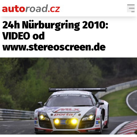
24h Nürburgring 2010:
AUTA
VIDEO od
TESTY AUT
www.stereoscreen.de
NOVINKY
EKO
SPY
HISTORIE
ZAJÍMAVOSTI
TECHNIKA
EKONOMIKA
ČESKÝ TRH
TUNING
PROFI