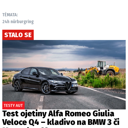
TÉMATA:
24h nürburgring
Provozovatelem serveru autoroad.cz je
INCORP MEDIA GROUP s.r.o., IČ: 118 23 054
STALO SE
TESTY AUT
Test ojetiny Alfa Romeo Giulia
Veloce Q4 – kladivo na BMW 3 či