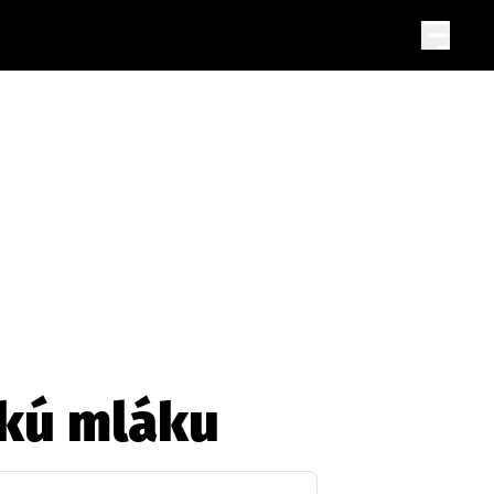
eľkú mláku