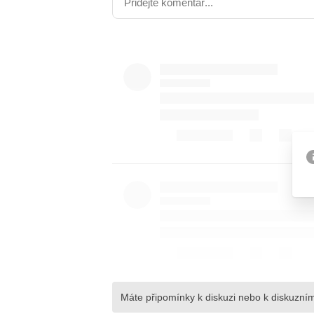
Etický kodex
Kontakt
V
Provozovatelem serveru 