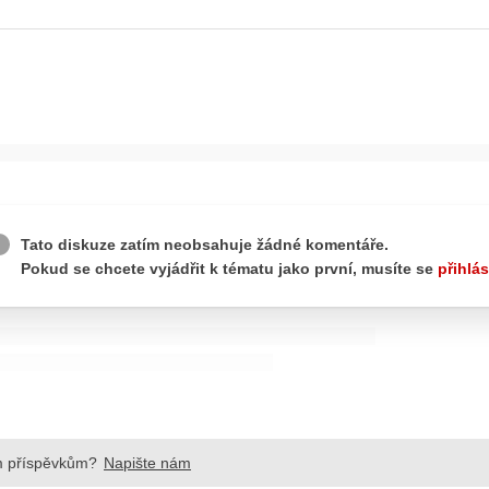
ydavatel
Inzerce
Osobní údaje / Cookies
autoroad.cz je INCORP MEDIA GROUP s.r.o., IČ: 118 23 054