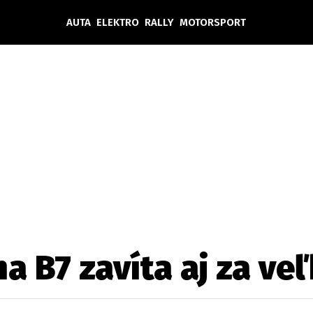
AUTA
ELEKTRO
RALLY
MOTORSPORT
Auta
Elektro
Rally
Motorsport
Testy aut
Novinky ze světa EV
Ostatní
Pit Lane
Novinky
Testy elektromobilů
Tiskovky
Češi v akci
Eko
Trh s elektromobily
Rozhovory
FIA CEZ & Poháry
Spy
Dakar
Mezinárodní scéna
Historie
Z domova
Zajímavosti
Ze světa
Technika
Ekonomika
na B7 zavíta aj za v
Český trh
Tuning
Profi