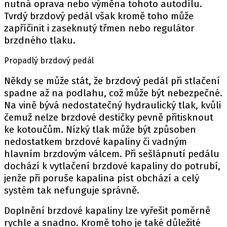
nutná oprava nebo výměna tohoto
autodílu
.
Tvrdý brzdový pedál však kromě toho může
zapříčinit i zaseknutý třmen nebo regulátor
Provozovatelem serveru autoroad.cz je
brzdného tlaku.
INCORP MEDIA GROUP s.r.o., IČ: 118 23 054
Propadlý brzdový pedál
Někdy se může stát, že brzdový pedál při stlačení
spadne až na podlahu, což může být nebezpečné.
Na vině bývá nedostatečný hydraulický tlak, kvůli
čemuž nelze brzdové destičky pevně přitisknout
ke kotoučům. Nízký tlak může být způsoben
nedostatkem brzdové kapaliny či vadným
hlavním brzdovým válcem. Při sešlápnutí pedálu
dochází k vytlačení brzdové kapaliny do potrubí,
jenže při poruše kapalina píst obchází a celý
systém tak nefunguje správně.
Doplnění brzdové kapaliny lze vyřešit poměrně
rychle a snadno. Kromě toho je také důležité