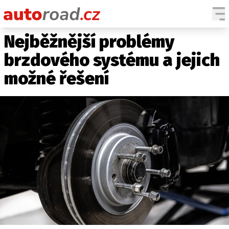
Nejběžnější problémy
AUTA
brzdového systému a jejich
TESTY AUT
možné řešení
NOVINKY
EKO
SPY
HISTORIE
ZAJÍMAVOSTI
TECHNIKA
EKONOMIKA
ČESKÝ TRH
TUNING
PROFI