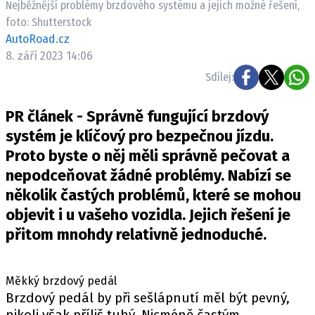
Nejběžnější problémy brzdového systému a jejich možné řešení,
ELEKTRO
foto: Shutterstock
AutoRoad.cz
NOVINKY ZE SVĚTA EV
8. září 2023 14:06
TESTY ELEKTROMOBILŮ
Sdílej:
TRH S ELEKTROMOBILY
RALLY
PR článek - Správně fungující brzdový
systém je klíčový pro bezpečnou jízdu.
OSTATNÍ
Proto byste o něj měli správně pečovat a
TISKOVKY
nepodceňovat žádné problémy. Nabízí se
ROZHOVORY
několik častých problémů, které se mohou
DAKAR
objevit i u vašeho vozidla. Jejich řešení je
přitom mnohdy relativně jednoduché.
Z DOMOVA
ZE SVĚTA
Měkký brzdový pedál
MOTORSPORT
Brzdový pedál by při sešlápnutí měl být pevný,
nikoli však příliš tuhý. Nicméně častým