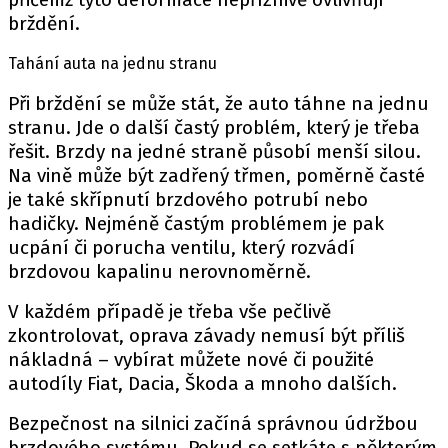
brždění.
Tahání auta na jednu stranu
Při brždění se může stát, že auto táhne na jednu
stranu. Jde o další častý problém, který je třeba
řešit. Brzdy na jedné straně působí menší silou.
Na vině může být zadřený třmen, poměrně časté
je také skřípnutí brzdového potrubí nebo
hadičky. Nejméně častým problémem je pak
ucpání či porucha ventilu, který rozvádí
brzdovou kapalinu nerovnoměrně.
V každém případě je třeba vše pečlivě
zkontrolovat, oprava závady nemusí být příliš
nákladná – vybírat můžete nové či použité
autodíly Fiat
, Dacia, Škoda a mnoho dalších.
Bezpečnost na silnici začíná správnou údržbou
brzdového systému. Pokud se setkáte s některým