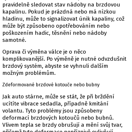
pravidelně sledovat stav nádoby na brzdovou
kapalinu. Pokud je prázdná nebo má nízkou
hladinu, může to signalizovat únik kapaliny, což
může být způsobeno opotřebováním nebo
poškozením hadic, těsnění nebo nádoby
samotné.
Oprava či výměna válce je o něco
komplikovanější. Po výměně je nutné odvzdušnit
brzdový systém, abyste se vyhnuli dalším
možným problémům.
Zdeformované brzdové kotouče nebo bubny
Jak auto stárne, může se stát, že při brždění
ucítíte vibrace sedadla, případně kmitání
volantu. Tyto problémy jsou způsobeny
deformací brzdových kotoučů nebo bubnů.
Vlivem tepla se brzdy obrušují a mění svůj tvar,
přičemž tyto deformace nepříznivě ovlivňují