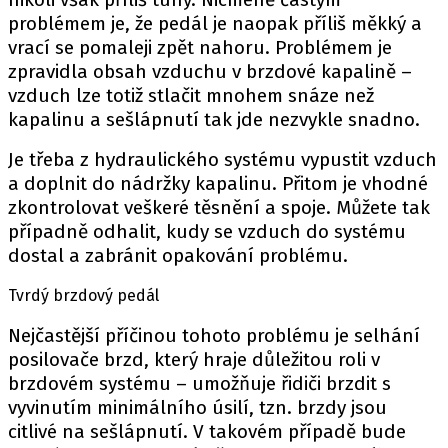
PIT LANE
problémem je, že pedál je naopak příliš měkký a
ČEŠI V AKCI
vrací se pomaleji zpět nahoru. Problémem je
FIA CEZ & POHÁRY
zpravidla obsah vzduchu v brzdové kapalině –
MEZINÁRODNÍ SCÉNA
vzduch lze totiž stlačit mnohem snáze než
kapalinu a sešlápnutí tak jde nezvykle snadno.
SLEDUJTE NÁS NA
|
Je třeba z hydraulického systému vypustit vzduch
a doplnit do nádržky kapalinu. Přitom je vhodné
zkontrolovat veškeré těsnění a spoje. Můžete tak
Máte příběh, fotku nebo video?
případně odhalit, kudy se vzduch do systému
Pošlete e-mail na autoroad.cz
dostal a zabránit opakování problému.
Tvrdý brzdový pedál
ETICKÝ KODEX
Nejčastější příčinou tohoto problému je selhání
KONTAKT
posilovače brzd, který hraje důležitou roli v
VYDAVATEL
brzdovém systému – umožňuje řidiči brzdit s
INZERCE
vyvinutím minimálního úsilí, tzn. brzdy jsou
citlivé na sešlápnutí. V takovém případě bude
OSOBNÍ ÚDAJE / COOKIES