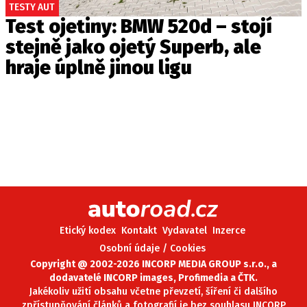
TESTY AUT
Test ojetiny: BMW 520d – stojí
stejně jako ojetý Superb, ale
hraje úplně jinou ligu
Etický kodex
Kontakt
Vydavatel
Inzerce
Osobní údaje / Cookies
Copyright @ 2002-2026 INCORP MEDIA GROUP s.r.o., a
dodavatelé INCORP images, Profimedia a ČTK.
Jakékoliv užití obsahu včetne převzetí, šíření či dalšího
zpřístupňování článků a fotografií je bez souhlasu INCORP