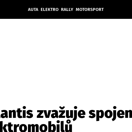
AUTA
ELEKTRO
RALLY
MOTORSPORT
Auta
Elektro
Rally
Motorsport
Testy aut
Novinky ze světa EV
Ostatní
Pit Lane
Novinky
Testy elektromobilů
Tiskovky
Češi v akci
Eko
Trh s elektromobily
Rozhovory
FIA CEZ & Poháry
Spy
Dakar
Mezinárodní scéna
Historie
Z domova
Zajímavosti
Ze světa
Technika
Ekonomika
lantis zvažuje spoje
Český trh
ktromobilů
Tuning
Profi