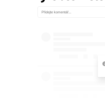
Etický kodex
Kontakt
V
Provozovatelem serveru 