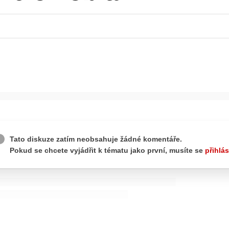
ydavatel
Inzerce
Osobní údaje / Cookies
autoroad.cz je INCORP MEDIA GROUP s.r.o., IČ: 118 23 054