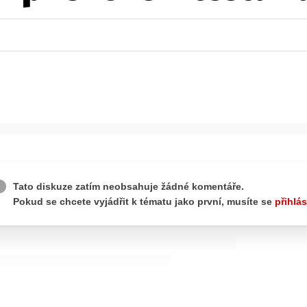
ydavatel
Inzerce
Osobní údaje / Cookies
autoroad.cz je INCORP MEDIA GROUP s.r.o., IČ: 118 23 054