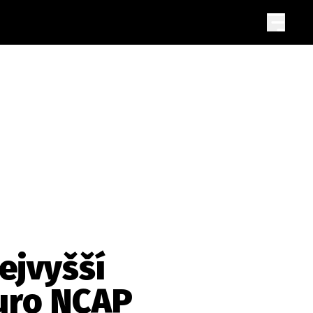
ejvyšší
uro NCAP