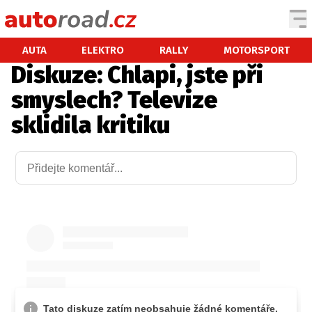
AUTA
AUTA
ELEKTRO
RALLY
MOTORSPORT
Diskuze: Chlapi, jste při
TESTY AUT
smyslech? Televize
NOVINKY
sklidila kritiku
EKO
SPY
HISTORIE
ZAJÍMAVOSTI
TECHNIKA
EKONOMIKA
ČESKÝ TRH
TUNING
PROFI