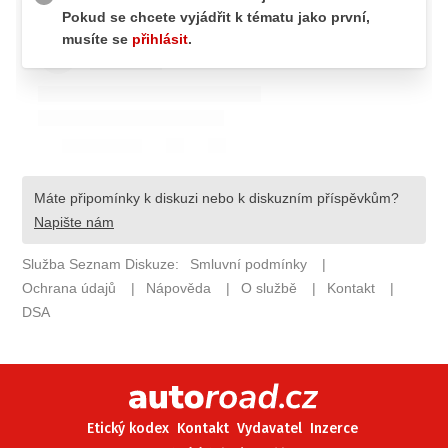
ELEKTRO
NOVINKY ZE SVĚTA EV
TESTY ELEKTROMOBILŮ
TRH S ELEKTROMOBILY
RALLY
OSTATNÍ
TISKOVKY
ROZHOVORY
DAKAR
Z DOMOVA
ZE SVĚTA
MOTORSPORT
Etický kodex
Kontakt
Vydavatel
Inzerce