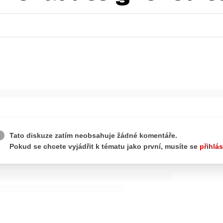
ydavatel
Inzerce
Osobní údaje / Cookies
autoroad.cz je INCORP MEDIA GROUP s.r.o., IČ: 118 23 054