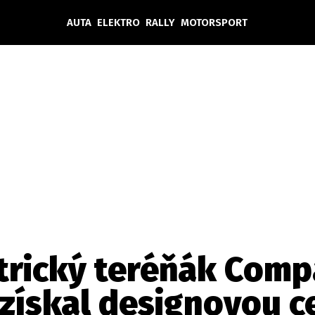
AUTA
ELEKTRO
RALLY
MOTORSPORT
Auta
Elektro
Rally
Motorsport
Testy aut
Novinky ze světa EV
Ostatní
Pit Lane
Novinky
Testy elektromobilů
Tiskovky
Češi v akci
Eko
Trh s elektromobily
Rozhovory
FIA CEZ & Poháry
Spy
Dakar
Mezinárodní scéna
Historie
Z domova
Zajímavosti
Ze světa
Technika
Ekonomika
trický teréňák Comp
Český trh
 získal designovou c
Tuning
Profi