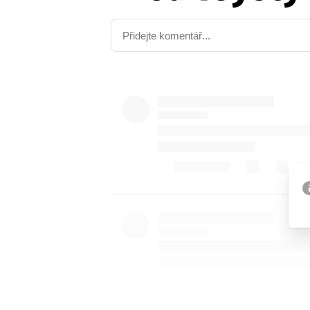
Etický kodex
Kontakt
V
Provozovatelem serveru 