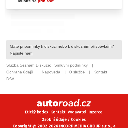
ELEKTRO
NOVINKY ZE SVĚTA EV
TESTY ELEKTROMOBILŮ
TRH S ELEKTROMOBILY
RALLY
OSTATNÍ
TISKOVKY
ROZHOVORY
DAKAR
Z DOMOVA
ZE SVĚTA
Etický kodex
Kontakt
Vydavatel
Inzerce
MOTORSPORT
Osobní údaje / Cookies
Copyright @ 2002-2026 INCORP MEDIA GROUP s.r.o., a