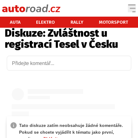
AUTA
AUTA
ELEKTRO
RALLY
MOTORSPORT
Diskuze: Zvláštnost u
TESTY AUT
registrací Tesel v Česku
NOVINKY
EKO
SPY
HISTORIE
ZAJÍMAVOSTI
TECHNIKA
EKONOMIKA
ČESKÝ TRH
TUNING
PROFI