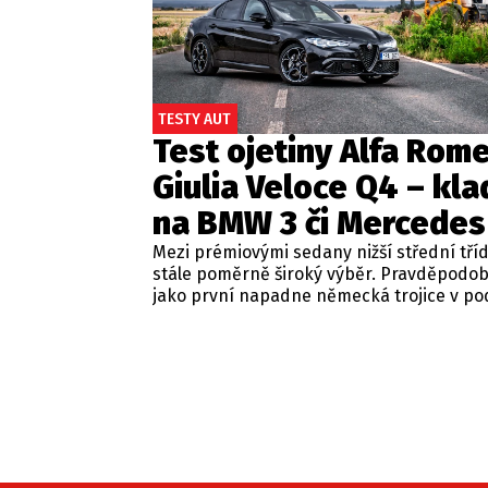
TESTY AUT
Test ojetiny Alfa Rom
Giulia Veloce Q4 – kla
na BMW 3 či Mercedes
Mezi prémiovými sedany nižší střední tří
stále poměrně široký výběr. Pravděpodo
jako první napadne německá trojice v p
BMW řady 3, Mercedes-Benz třídy C a Audi
Jsou to skvělá auta, která nabídnou velmi
zpracování, technologie i komfort, ale u 
motorizací často postrádají jednu důležit
emoce. Pokud ale hledáte auto, které ne
perfektním dopravním prostředkem, ale 
každém nastartování vám vykouzlí úsměv
tváři, možná by vás měla zajímat Alfa Ro