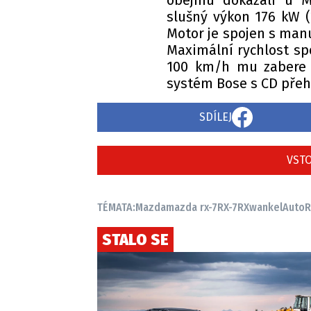
obejmu dokázali u M
slušný výkon 176 kW 
Motor je spojen s man
Maximální rychlost sp
100 km/h mu zabere 5
systém Bose s CD přeh
SDÍLEJ
VSTO
TÉMATA:
Mazda
mazda rx-7
RX-7
RX
wankel
AutoR
STALO SE