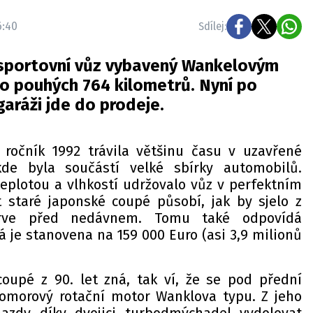
6:40
Sdílej:
 sportovní vůz vybavený Wankelovým
 pouhých 764 kilometrů. Nyní po
aráži jde do prodeje.
ročník 1992 trávila většinu času v uzavřené
de byla součástí velké sbírky automobilů.
teplotou a vlhkostí udržovalo vůz v perfektním
et staré japonské coupé působí, jak by sjelo z
prve před nedávnem. Tomu také odpovídá
 je stanovena na 159 000 Euro (asi 3,9 milionů
oupé z 90. let zná, tak ví, že se pod přední
omorový rotační motor Wanklova typu. Z jeho