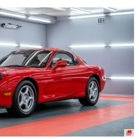
ydavatel
Inzerce
Osobní údaje / Cookies
autoroad.cz je INCORP MEDIA GROUP s.r.o., IČ: 118 23 054