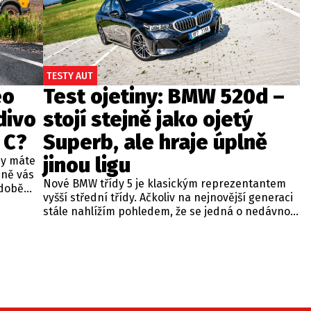
TESTY AUT
eo
Test ojetiny: BMW 520d –
divo
stojí stejně jako ojetý
 C?
Superb, ale hraje úplně
jinou ligu
dy máte
bně vás
Nové BMW třídy 5 je klasickým reprezentantem
odobě
vyšší střední třídy. Ačkoliv na nejnovější generaci
 A4.
stále nahlížím pohledem, že se jedná o nedávno
 dobré
představenou novinku, čas neúprosně letí a od
běžných
zahájení prodeje utekly už tři roky. Začíná se tedy
ou věc –
objevovat i na sekundárním trhu mezi zánovními
bude jen
vozy. Jeden takový kus jsme si vybrali do dnešní
při
recenze a to především proto, že stojí téměř
 na
stejně, jako zánovní Superb čtvrté generace.
meo