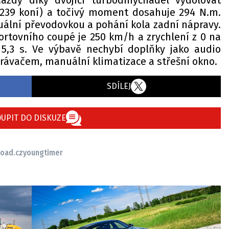
azdy díky dvojici turbodmýchadel vydolovat
(239 koní) a točivý moment dosahuje 294 N.m.
uální převodovkou a pohání kola zadní nápravy.
ortovního coupé je 250 km/h a zrychlení z 0 na
,3 s. Ve výbavě nechybí doplňky jako audio
rávačem, manuální klimatizace a střešní okno.
SDÍLEJ
UPIT DO DISKUZE
oad.cz
youngtimer