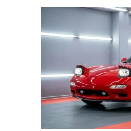
Etický kodex
Kontakt
V
Provozovatelem serveru 