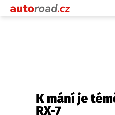
K mání je tém
RX-7