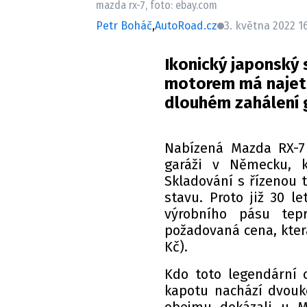
mazda rx-7, foto: ebay.com
Petr Boháč
,
AutoRoad.cz
3. května 2022 1
Ikonický japonský
motorem má najeto
dlouhém zahálení g
Nabízená Mazda RX-7 
garáži v Německu, k
Skladování s řízenou 
stavu. Proto již 30 l
výrobního pásu te
požadovaná cena, která
Kč).
Kdo toto legendární c
kapotu nachází dvouk