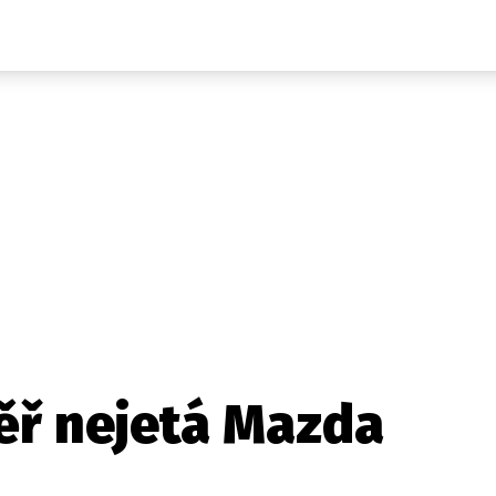
Auta
Elektro
Rally
Motorsport
Testy aut
Novinky ze světa EV
Ostatní
Pit Lane
Novinky
Testy elektromobilů
Tiskovky
Češi v akci
Eko
Trh s elektromobily
Rozhovory
FIA CEZ & Poháry
Spy
Dakar
Mezinárodní scéna
Historie
Z domova
Zajímavosti
Ze světa
Technika
Ekonomika
ěř nejetá Mazda
Český trh
Tuning
Profi