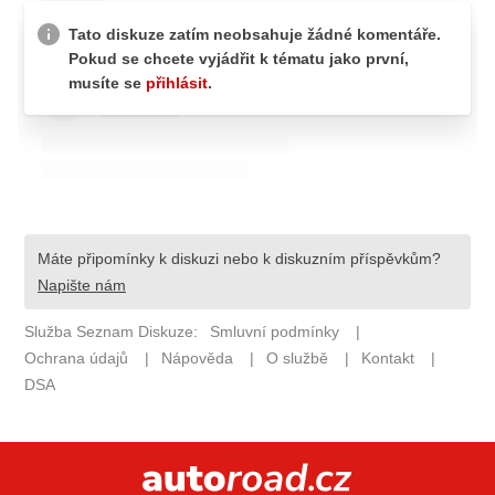
ELEKTRO
NOVINKY ZE SVĚTA EV
TESTY ELEKTROMOBILŮ
TRH S ELEKTROMOBILY
RALLY
OSTATNÍ
TISKOVKY
ROZHOVORY
DAKAR
Z DOMOVA
ZE SVĚTA
MOTORSPORT