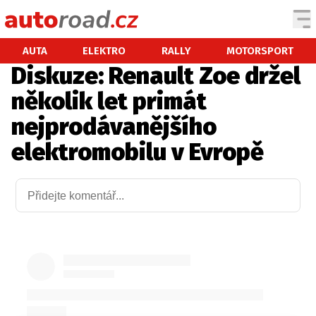
AUTA
AUTA
ELEKTRO
RALLY
MOTORSPORT
Diskuze: Renault Zoe držel
TESTY AUT
několik let primát
NOVINKY
nejprodávanějšího
EKO
elektromobilu v Evropě
SPY
HISTORIE
ZAJÍMAVOSTI
TECHNIKA
EKONOMIKA
ČESKÝ TRH
TUNING
PROFI