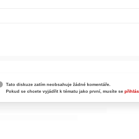
ydavatel
Inzerce
Osobní údaje / Cookies
autoroad.cz je INCORP MEDIA GROUP s.r.o., IČ: 118 23 054