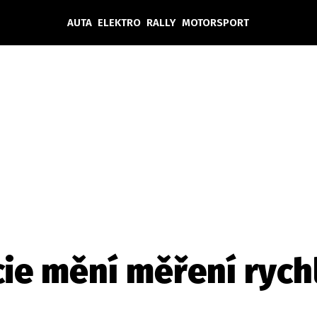
AUTA
ELEKTRO
RALLY
MOTORSPORT
Auta
Elektro
Rally
Motorsport
Testy aut
Novinky ze světa EV
Ostatní
Pit Lane
Novinky
Testy elektromobilů
Tiskovky
Češi v akci
Eko
Trh s elektromobily
Rozhovory
FIA CEZ & Poháry
Spy
Dakar
Mezinárodní scéna
Historie
Z domova
Zajímavosti
Ze světa
Technika
Ekonomika
cie mění měření rych
Český trh
Tuning
Profi