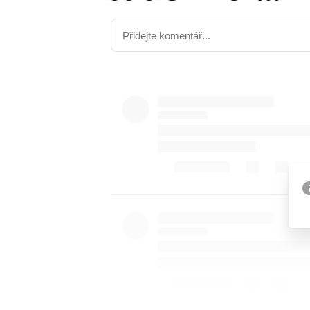
Etický kodex
Kontakt
V
Provozovatelem serveru 