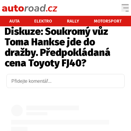
AUTA
AUTA
ELEKTRO
RALLY
MOTORSPORT
Diskuze: Soukromý vůz
TESTY AUT
Toma Hankse jde do
NOVINKY
dražby. Předpokládaná
EKO
cena Toyoty FJ40?
SPY
HISTORIE
ZAJÍMAVOSTI
TECHNIKA
EKONOMIKA
ČESKÝ TRH
TUNING
PROFI