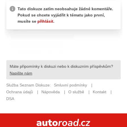
ELEKTRO
NOVINKY ZE SVĚTA EV
TESTY ELEKTROMOBILŮ
TRH S ELEKTROMOBILY
RALLY
OSTATNÍ
TISKOVKY
ROZHOVORY
DAKAR
Z DOMOVA
ZE SVĚTA
MOTORSPORT