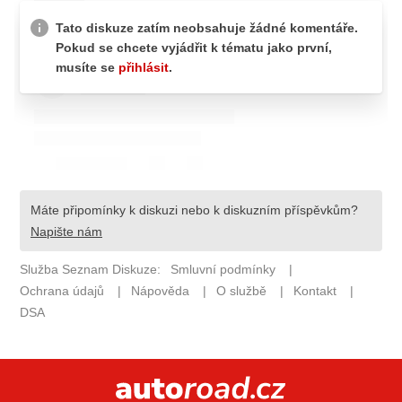
ELEKTRO
NOVINKY ZE SVĚTA EV
TESTY ELEKTROMOBILŮ
TRH S ELEKTROMOBILY
RALLY
OSTATNÍ
TISKOVKY
ROZHOVORY
DAKAR
Z DOMOVA
ZE SVĚTA
MOTORSPORT