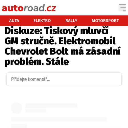
AUTA
AUTA
ELEKTRO
RALLY
MOTORSPORT
Diskuze: Tiskový mluvčí
TESTY AUT
GM stručně. Elektromobil
NOVINKY
Chevrolet Bolt má zásadní
EKO
problém. Stále
SPY
HISTORIE
ZAJÍMAVOSTI
TECHNIKA
EKONOMIKA
ČESKÝ TRH
TUNING
PROFI