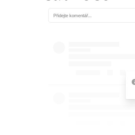
Etický kodex
Kontakt
V
Provozovatelem serveru 