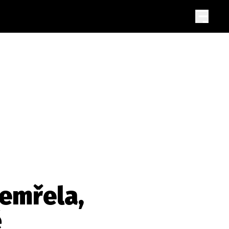
zemřela,
ě