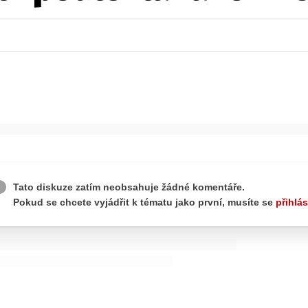
ydavatel
Inzerce
Osobní údaje / Cookies
autoroad.cz je INCORP MEDIA GROUP s.r.o., IČ: 118 23 054