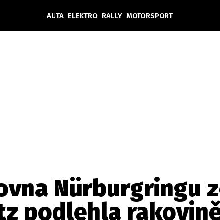
AUTA
ELEKTRO
RALLY
MOTORSPORT
Auta
Elektro
Rally
Motorsport
Testy aut
Novinky ze světa EV
Ostatní
Pit Lane
Novinky
Testy elektromobilů
Tiskovky
Češi v akci
Eko
Trh s elektromobily
Rozhovory
FIA CEZ & Poháry
Spy
Dakar
Mezinárodní scéna
Historie
Z domova
Zajímavosti
Ze světa
Technika
Ekonomika
lovna Nürburgringu 
Český trh
tz podlehla rakovin
Tuning
Profi