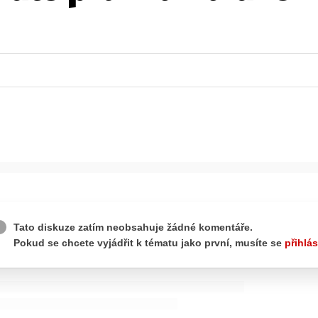
ydavatel
Inzerce
Osobní údaje / Cookies
autoroad.cz je INCORP MEDIA GROUP s.r.o., IČ: 118 23 054