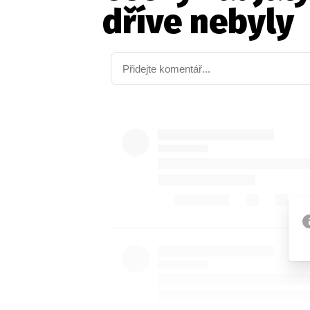
dříve nebyly
Etický kodex
Kontakt
V
Provozovatelem serveru 