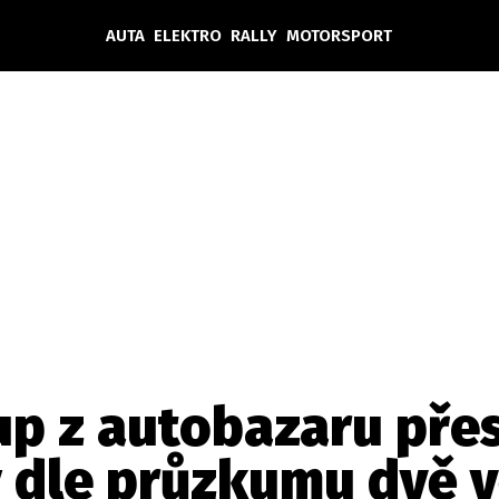
AUTA
ELEKTRO
RALLY
MOTORSPORT
Auta
Elektro
Rally
Motorsport
Testy aut
Novinky ze světa EV
Ostatní
Pit Lane
Novinky
Testy elektromobilů
Tiskovky
Češi v akci
Eko
Trh s elektromobily
Rozhovory
FIA CEZ & Poháry
Spy
Dakar
Mezinárodní scéna
Historie
Z domova
Zajímavosti
Ze světa
Technika
Ekonomika
up z autobazaru přes
Český trh
 dle průzkumu dvě v
Tuning
Profi