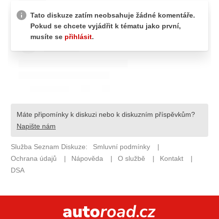
ELEKTRO
NOVINKY ZE SVĚTA EV
TESTY ELEKTROMOBILŮ
TRH S ELEKTROMOBILY
RALLY
OSTATNÍ
TISKOVKY
ROZHOVORY
DAKAR
Z DOMOVA
ZE SVĚTA
MOTORSPORT