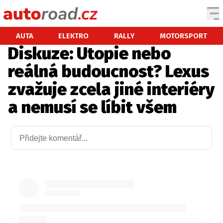
AUTA
AUTA
ELEKTRO
RALLY
MOTORSPORT
Diskuze: Utopie nebo
TESTY AUT
reálná budoucnost? Lexus
NOVINKY
zvažuje zcela jiné interiéry
EKO
a nemusí se líbit všem
SPY
HISTORIE
ZAJÍMAVOSTI
TECHNIKA
EKONOMIKA
ČESKÝ TRH
TUNING
PROFI