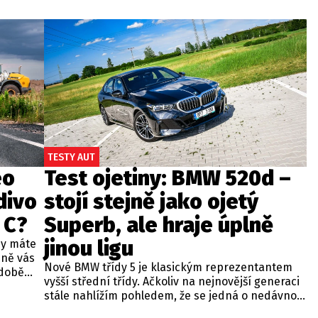
TESTY AUT
eo
Test ojetiny: BMW 520d –
divo
stojí stejně jako ojetý
 C?
Superb, ale hraje úplně
jinou ligu
dy máte
bně vás
Nové BMW třídy 5 je klasickým reprezentantem
odobě
vyšší střední třídy. Ačkoliv na nejnovější generaci
 A4.
stále nahlížím pohledem, že se jedná o nedávno
 dobré
představenou novinku, čas neúprosně letí a od
běžných