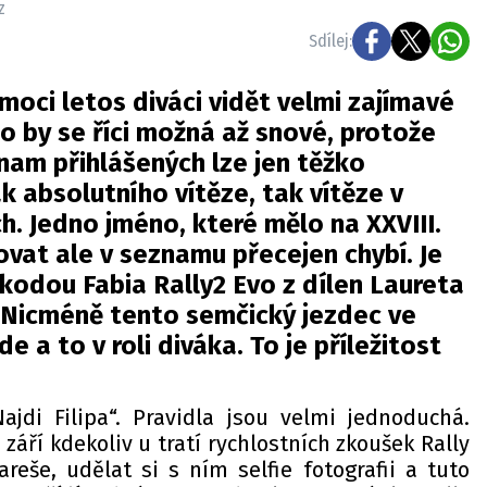
z
Sdílej:
oci letos diváci vidět velmi zajímavé
lo by se říci možná až snové, protože
nam přihlášených lze jen těžko
k absolutního vítěze, tak vítěze v
ch. Jedno jméno, které mělo na XXVIII.
ovat ale v seznamu přecejen chybí. Je
 Škodou Fabia Rally2 Evo z dílen Laureta
Nicméně tento semčický jezdec ve
 a to v roli diváka. To je příležitost
jdi Filipa“. Pravidla jsou velmi jednoduchá.
. září kdekoliv u tratí rychlostních zkoušek Rally
reše, udělat si s ním selfie fotografii a tuto