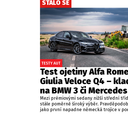
STALO SE
TESTY AUT
Test ojetiny Alfa Rom
Giulia Veloce Q4 – kla
na BMW 3 či Mercedes
Mezi prémiovými sedany nižší střední tří
stále poměrně široký výběr. Pravděpodo
jako první napadne německá trojice v p
BMW řady 3, Mercedes-Benz třídy C a Audi
Jsou to skvělá auta, která nabídnou velmi
zpracování, technologie i komfort, ale u 