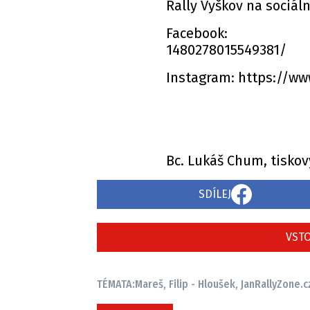
Rally Vyškov na sociáln
Facebook: https
1480278015549381/
Instagram: https://w
Bc. Lukáš Chum, tiskov
SDÍLEJ
VSTO
TÉMATA:
Mareš, Filip - Hloušek, Jan
RallyZone.c