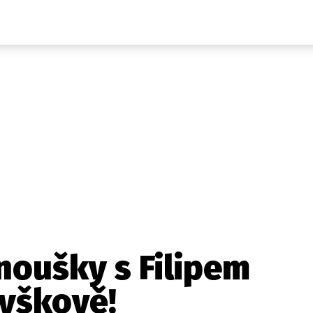
Auta
Elektro
Rally
Motorsport
Testy aut
Novinky ze světa EV
Ostatní
Pit Lane
Novinky
Testy elektromobilů
Tiskovky
Češi v akci
Eko
Trh s elektromobily
Rozhovory
FIA CEZ & Poháry
Spy
Dakar
Mezinárodní scéna
Historie
Z domova
Zajímavosti
Ze světa
Technika
Ekonomika
noušky s Filipem
Český trh
yškově!
Tuning
Profi