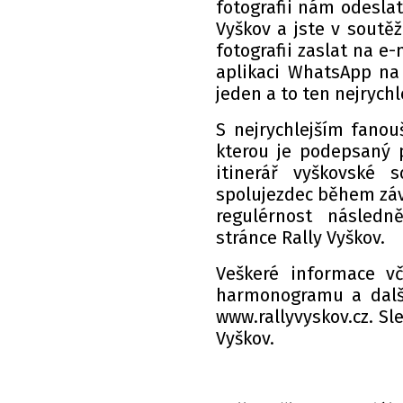
fotografii nám odeslat
Vyškov a jste v soutěž
fotografii zaslat na e
aplikaci WhatsApp na 
jeden a to ten nejrychle
S nejrychlejším fano
kterou je podepsaný p
itinerář vyškovské 
spolujezdec během závo
regulérnost následn
stránce Rally Vyškov.
Veškeré informace v
harmonogramu a další
www.rallyvyskov.cz. S
Vyškov.