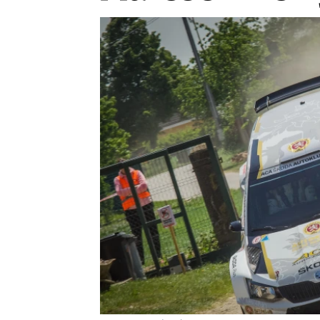
Etický kodex
Kontakt
V
Provozovatelem serveru 