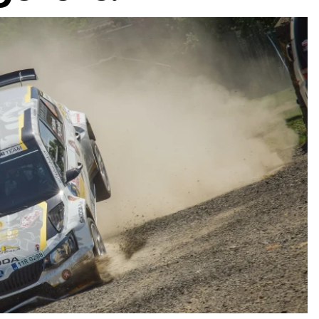
ydavatel
Inzerce
Osobní údaje / Cookies
autoroad.cz je INCORP MEDIA GROUP s.r.o., IČ: 118 23 054