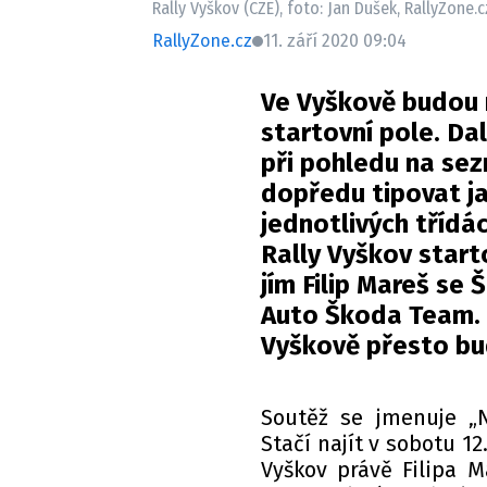
Rally Vyškov (CZE), foto: Jan Dušek, RallyZone.c
RallyZone.cz
11. září 2020 09:04
Ve Vyškově budou m
startovní pole. Da
při pohledu na sez
dopředu tipovat ja
jednotlivých třídá
Rally Vyškov start
jím Filip Mareš se
Auto Škoda Team. 
Vyškově přesto bude
Soutěž se jmenuje „Na
Stačí najít v sobotu 12
Vyškov právě Filipa Ma