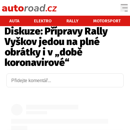
AUTA
AUTA
ELEKTRO
RALLY
MOTORSPORT
Diskuze: Přípravy Rally
TESTY AUT
Vyškov jedou na plné
NOVINKY
obrátky i v „době
EKO
koronavirové“
SPY
HISTORIE
ZAJÍMAVOSTI
TECHNIKA
EKONOMIKA
ČESKÝ TRH
TUNING
PROFI