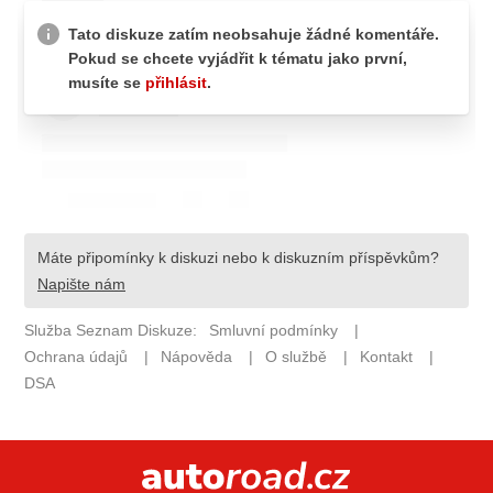
ELEKTRO
NOVINKY ZE SVĚTA EV
TESTY ELEKTROMOBILŮ
TRH S ELEKTROMOBILY
RALLY
OSTATNÍ
TISKOVKY
ROZHOVORY
DAKAR
Z DOMOVA
ZE SVĚTA
MOTORSPORT