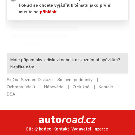
ELEKTRO
NOVINKY ZE SVĚTA EV
TESTY ELEKTROMOBILŮ
TRH S ELEKTROMOBILY
RALLY
OSTATNÍ
TISKOVKY
ROZHOVORY
DAKAR
Z DOMOVA
ZE SVĚTA
MOTORSPORT
Etický kodex
Kontakt
Vydavatel
Inzerce