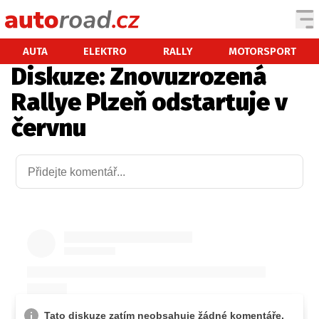
AUTA
AUTA
ELEKTRO
RALLY
MOTORSPORT
Diskuze: Znovuzrozená
TESTY AUT
Rallye Plzeň odstartuje v
NOVINKY
červnu
EKO
SPY
HISTORIE
ZAJÍMAVOSTI
TECHNIKA
EKONOMIKA
ČESKÝ TRH
TUNING
PROFI