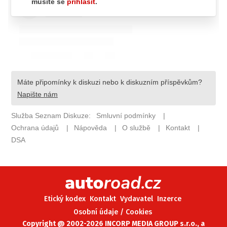
ELEKTRO
NOVINKY ZE SVĚTA EV
TESTY ELEKTROMOBILŮ
TRH S ELEKTROMOBILY
RALLY
OSTATNÍ
TISKOVKY
ROZHOVORY
DAKAR
Z DOMOVA
ZE SVĚTA
Etický kodex
Kontakt
Vydavatel
Inzerce
MOTORSPORT
Osobní údaje / Cookies
Copyright @ 2002-2026 INCORP MEDIA GROUP s.r.o., a