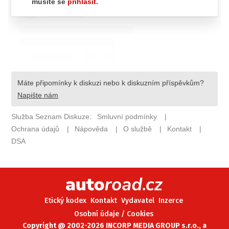
ELEKTRO
NOVINKY ZE SVĚTA EV
TESTY ELEKTROMOBILŮ
TRH S ELEKTROMOBILY
RALLY
OSTATNÍ
TISKOVKY
ROZHOVORY
DAKAR
Z DOMOVA
ZE SVĚTA
Etický kodex
Kontakt
Vydavatel
Inzerce
MOTORSPORT
Osobní údaje / Cookies
Copyright @ 2002-2026 INCORP MEDIA GROUP s.r.o., a