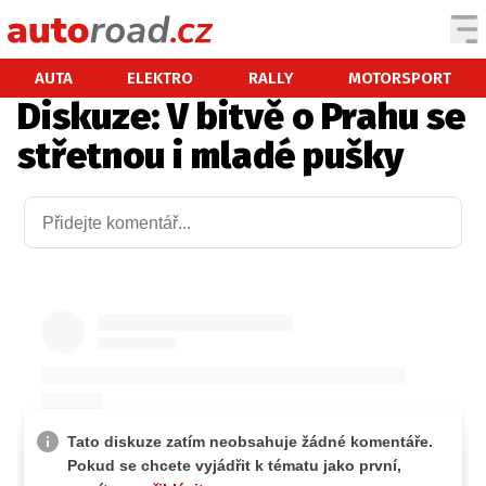
AUTA
AUTA
ELEKTRO
RALLY
MOTORSPORT
Diskuze: V bitvě o Prahu se
TESTY AUT
střetnou i mladé pušky
NOVINKY
EKO
SPY
HISTORIE
ZAJÍMAVOSTI
TECHNIKA
EKONOMIKA
ČESKÝ TRH
TUNING
PROFI