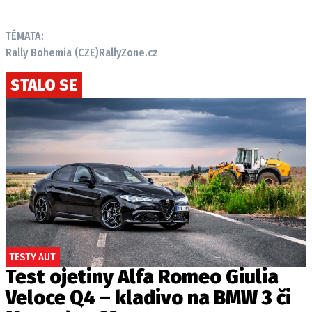
TÉMATA:
Rally Bohemia (CZE)
RallyZone.cz
Provozovatelem serveru autoroad.cz je
INCORP MEDIA GROUP s.r.o., IČ: 118 23 054
STALO SE
TESTY AUT
Test ojetiny Alfa Romeo Giulia
Veloce Q4 – kladivo na BMW 3 či