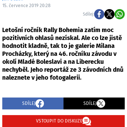
ELEKTRO
15. července 2019 20:28
Sdílej:
NOVINKY ZE SVĚTA EV
TESTY ELEKTROMOBILŮ
Letošní ročník Rally Bohemia zatím moc
TRH S ELEKTROMOBILY
pozitivních ohlasů nezískal. Ale co lze jistě
hodnotit kladně, tak to je galerie Milana
RALLY
Procházky, který na 46. ročníku závodu v
OSTATNÍ
okolí Mladé Boleslavi a na Liberecku
TISKOVKY
nechyběl. Jeho reportáž ze 3 závodních dnů
naleznete v jeho fotogalerii.
ROZHOVORY
DAKAR
Z DOMOVA
ZE SVĚTA
SDÍLEJ
SDÍLEJ
MOTORSPORT
VSTOUPIT DO DISKUZE