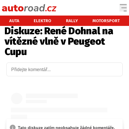
AUTA
AUTA
ELEKTRO
RALLY
MOTORSPORT
Diskuze: René Dohnal na
TESTY AUT
vítězné vlně v Peugeot
NOVINKY
Cupu
EKO
SPY
HISTORIE
ZAJÍMAVOSTI
TECHNIKA
EKONOMIKA
ČESKÝ TRH
TUNING
PROFI