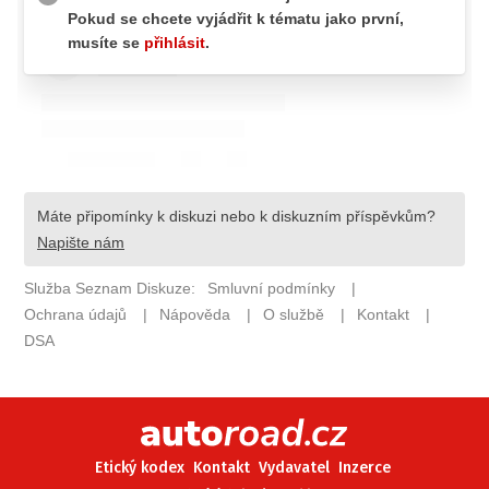
ELEKTRO
NOVINKY ZE SVĚTA EV
TESTY ELEKTROMOBILŮ
TRH S ELEKTROMOBILY
RALLY
OSTATNÍ
TISKOVKY
ROZHOVORY
DAKAR
Z DOMOVA
ZE SVĚTA
MOTORSPORT
Etický kodex
Kontakt
Vydavatel
Inzerce