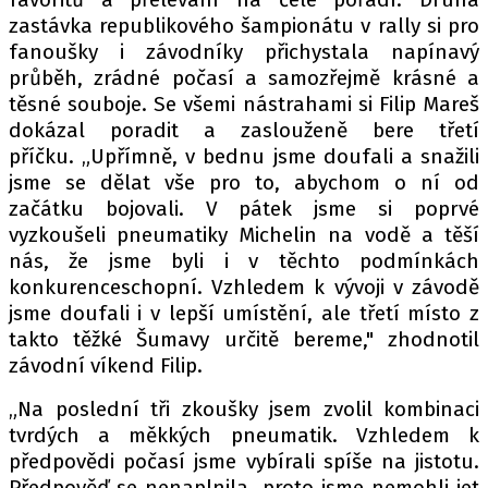
PIT LANE
zastávka republikového šampionátu v rally si pro
ČEŠI V AKCI
fanoušky i závodníky přichystala napínavý
FIA CEZ & POHÁRY
průběh, zrádné počasí a samozřejmě krásné a
MEZINÁRODNÍ SCÉNA
těsné souboje. Se všemi nástrahami si Filip Mareš
dokázal poradit a zaslouženě bere třetí
příčku. „Upřímně, v bednu jsme doufali a snažili
SLEDUJTE NÁS NA
|
jsme se dělat vše pro to, abychom o ní od
začátku bojovali. V pátek jsme si poprvé
vyzkoušeli pneumatiky Michelin na vodě a těší
Máte příběh, fotku nebo video?
nás, že jsme byli i v těchto podmínkách
Pošlete e-mail na autoroad.cz
konkurenceschopní. Vzhledem k vývoji v závodě
jsme doufali i v lepší umístění, ale třetí místo z
takto těžké Šumavy určitě bereme," zhodnotil
ETICKÝ KODEX
závodní víkend Filip.
KONTAKT
„Na poslední tři zkoušky jsem zvolil kombinaci
VYDAVATEL
tvrdých a měkkých pneumatik. Vzhledem k
INZERCE
předpovědi počasí jsme vybírali spíše na jistotu.
OSOBNÍ ÚDAJE / COOKIES
Předpověď se nenaplnila, proto jsme nemohli jet