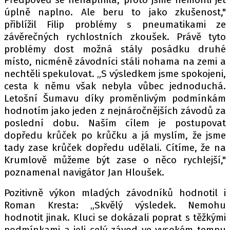
úplně naplno. Ale beru to jako zkušenost,"
přiblížil Filip problémy s pneumatikami ze
závěrečných rychlostních zkoušek. Právě tyto
Provozovatelem serveru autoroad.cz je
problémy dost možná stály posádku druhé
INCORP MEDIA GROUP s.r.o., IČ: 118 23 054
místo, nicméně závodníci stáli nohama na zemi a
nechtěli spekulovat. „S výsledkem jsme spokojeni,
cesta k němu však nebyla vůbec jednoduchá.
Letošní Šumavu díky proměnlivým podmínkám
hodnotím jako jeden z nejnáročnějších závodů za
poslední dobu. Naším cílem je postupovat
dopředu krůček po krůčku a já myslím, že jsme
tady zase krůček dopředu udělali. Cítíme, že na
Krumlově můžeme být zase o něco rychlejší,"
poznamenal navigátor Jan Hloušek.
Pozitivně výkon mladých závodníků hodnotil i
Roman Kresta: „Skvělý výsledek. Nemohu
hodnotit jinak. Kluci se dokázali poprat s těžkými
podmínkami a jeli celý závod ve vysokém tempu