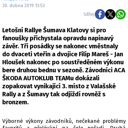
ELEKTRO
30. dubna 2019 13:53
Sdílej:
NOVINKY ZE SVĚTA EV
TESTY ELEKTROMOBILŮ
Letošní Rallye Šumava Klatovy si pro
TRH S ELEKTROMOBILY
fanoušky přichystala opravdu napínavý
závěr. Tři posádky se nakonec vměstnaly
RALLY
do dvaceti vteřin a dvojice Filip Mareš - Jan
OSTATNÍ
Hloušek nakonec po soustředěném výkonu
TISKOVKY
bere druhou bednu v sezoně. Závodníci ACA
ŠKODA AUTOKLUB TEAMu dokázali
ROZHOVORY
zopakovat vynikající 3. místo z Valašské
DAKAR
Rally a z Šumavy tak odjíždí rovněž s
Z DOMOVA
bronzem.
ZE SVĚTA
MOTORSPORT
Výborné výkony závodníků, nečekané problémy
favoritů a přelévání na čele pořadí. Druhá