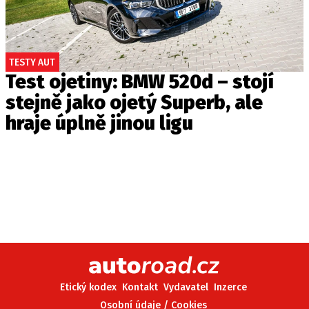
TESTY AUT
Test ojetiny: BMW 520d – stojí
stejně jako ojetý Superb, ale
hraje úplně jinou ligu
Etický kodex
Kontakt
Vydavatel
Inzerce
Osobní údaje / Cookies