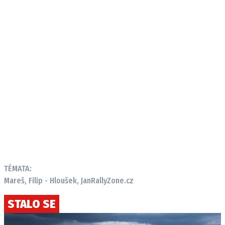
TÉMATA:
Mareš, Filip - Hloušek, Jan
RallyZone.cz
STALO SE