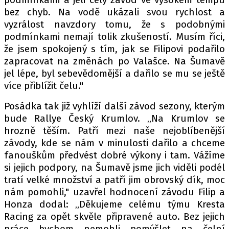
bez chyb. Na vodě ukázali svou rychlost a
vyzrálost navzdory tomu, že s podobnými
podmínkami nemají tolik zkušeností. Musím říci,
že jsem spokojený s tím, jak se Filipovi podařilo
zapracovat na změnách po Valašce. Na Šumavě
jel lépe, byl sebevědomější a dařilo se mu se ještě
více přiblížit čelu."
Posádka tak již vyhlíží další závod sezony, kterým
bude Rallye Český Krumlov. „Na Krumlov se
hrozně těším. Patří mezi naše nejoblíbenější
závody, kde se nám v minulosti dařilo a chceme
fanouškům předvést dobré výkony i tam. Vážíme
si jejich podpory, na Šumavě jsme jich viděli podél
tratí velké množství a patří jim obrovský dík, moc
nám pomohli," uzavřel hodnocení závodu Filip a
Honza dodal: „Děkujeme celému týmu Kresta
Racing za opět skvěle připravené auto. Bez jejich
práce bychom nemohli pomýšlet na čelní