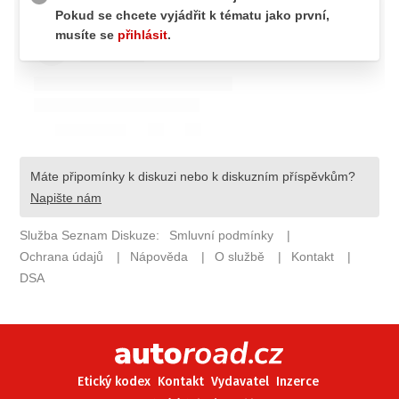
ELEKTRO
NOVINKY ZE SVĚTA EV
TESTY ELEKTROMOBILŮ
TRH S ELEKTROMOBILY
RALLY
OSTATNÍ
TISKOVKY
ROZHOVORY
DAKAR
Z DOMOVA
ZE SVĚTA
MOTORSPORT
Etický kodex
Kontakt
Vydavatel
Inzerce