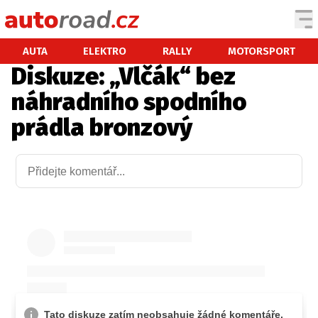
AUTA
AUTA
ELEKTRO
RALLY
MOTORSPORT
Diskuze: „Vlčák“ bez
TESTY AUT
náhradního spodního
NOVINKY
prádla bronzový
EKO
SPY
HISTORIE
ZAJÍMAVOSTI
TECHNIKA
EKONOMIKA
ČESKÝ TRH
TUNING
PROFI