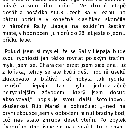
PIT LANE
místě absolutního pořadí. Ve druhé etapě
ČEŠI V AKCI
dosáhla posádka ACCR Czech Rally Teamu na
FIA CEZ & POHÁRY
pátou pozici a v konečné klasifikaci skončila
v náročné Rally Liepaja na solidním šestém
MEZINÁRODNÍ SCÉNA
místě, v hodnocení juniorů do 28 let ještě o jednu
příčku lépe.
SLEDUJTE NÁS NA
|
„Pokud jsem si myslel, že se Rally Liepaja bude
svou rychlostí jen těžko rovnat polským tratím,
Máte příběh, fotku nebo video?
mýlil jsem se. Charakter erzet jsem sice znal už
Pošlete e-mail na autoroad.cz
z loňska, tehdy se ale kvůli dešti hodně úseků
zkracovalo a blátivá trať nebyla tak rychlá.
Letošní Liepaja tak byla jednoznačně
ETICKÝ KODEX
nejrychlejším závodem, který jsem dosud
KONTAKT
absolvoval,“ popisuje svou další šotolinovou
zkušenost Filip Mareš a pokračuje: „Hned na
VYDAVATEL
první zkoušce jsem v odbočení minul brzdný bod,
INZERCE
což nás stálo zhruba deset vteřin. Po zbytek
OSOBNÍ ÚDAJE / COOKIES
úvodního dne jsme se pak snažili tuto chybu