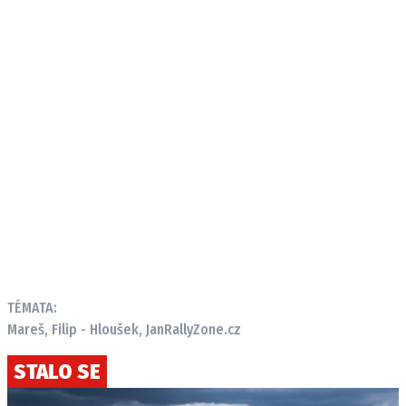
TÉMATA:
Mareš, Filip - Hloušek, Jan
RallyZone.cz
STALO SE