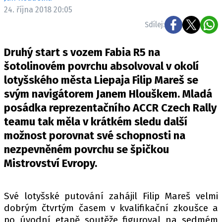
ELEKTRO
24. října 2018 20:05
Sdílej:
NOVINKY ZE SVĚTA EV
TESTY ELEKTROMOBILŮ
Druhý start s vozem Fabia R5 na
TRH S ELEKTROMOBILY
šotolinovém povrchu absolvoval v okolí
lotyšského města Liepaja Filip Mareš se
RALLY
svým navigátorem Janem Hlouškem. Mladá
OSTATNÍ
posádka reprezentačního ACCR Czech Rally
TISKOVKY
teamu tak měla v krátkém sledu další
možnost porovnat své schopnosti na
ROZHOVORY
nezpevněném povrchu se špičkou
DAKAR
Mistrovství Evropy.
Z DOMOVA
ZE SVĚTA
Své lotyšské putování zahájil Filip Mareš velmi
MOTORSPORT
dobrým čtvrtým časem v kvalifikační zkoušce a
po úvodní etapě soutěže figuroval na sedmém