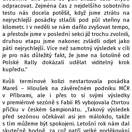
odpracovat. Zejména čas z nejdelšího sobotního
testu nás docela potěšil, když jsme ztrátu na
nejrychlejší posádky stlačili pod půl vteřiny na
Provozovatelem serveru autoroad.cz je
kilometr. I v neděli se nám dařilo zvyšovat tempo,
INCORP MEDIA GROUP s.r.o., IČ: 118 23 054
a přestože jsme v poslední sekci již trochu zvolnili,
druhou etapu jsme nakonec zvládli odjet jako
pátí nejrychlejší. Více než samotný výsledek v cíli
je pro nás důležitý fakt, že jsme na šotolině od
Polské Rally dokázali udělat viditelný krok
kupředu.“
Kvůli termínové kolizi nestartovala posádka
Mareš – Hloušek na závěrečném podniku MČR
v Příbrami, ale i přes to si svými výsledky
v premiérové sezóně s Fabií R5 vybojovala čtvrtou
příčku v českém šampionátu. „Takový výsledek
před sezónou očekával asi jen málokdo, takže
s tím můžeme být spokojeni. Letošní rok nám dal
skutečně hodně, za což patří velké poděkování