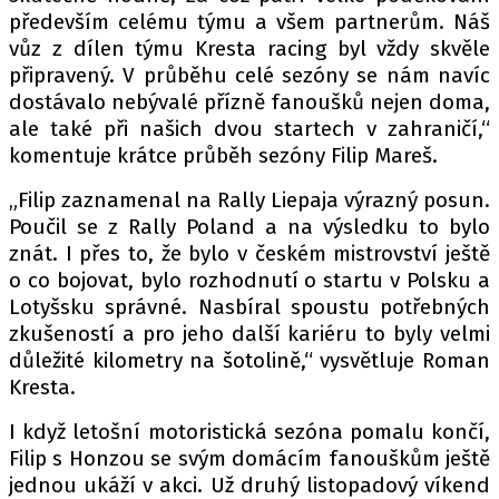
především celému týmu a všem partnerům. Náš
vůz z dílen týmu Kresta racing byl vždy skvěle
připravený. V průběhu celé sezóny se nám navíc
dostávalo nebývalé přízně fanoušků nejen doma,
ale také při našich dvou startech v zahraničí,“
komentuje krátce průběh sezóny Filip Mareš.
„Filip zaznamenal na Rally Liepaja výrazný posun.
Poučil se z Rally Poland a na výsledku to bylo
znát. I přes to, že bylo v českém mistrovství ještě
o co bojovat, bylo rozhodnutí o startu v Polsku a
Lotyšsku správné. Nasbíral spoustu potřebných
zkušeností a pro jeho další kariéru to byly velmi
důležité kilometry na šotolině,“ vysvětluje Roman
Kresta.
I když letošní motoristická sezóna pomalu končí,
Filip s Honzou se svým domácím fanouškům ještě
jednou ukáží v akci. Už druhý listopadový víkend