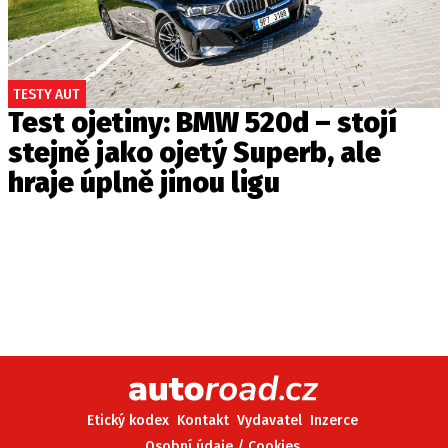
TESTY AUT
Test ojetiny: BMW 520d – stojí
stejně jako ojetý Superb, ale
hraje úplně jinou ligu
Etický kodex
Kontakt
Vydavatel
Inzerce
Osobní údaje / Cookies