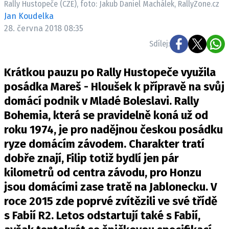
Rally Hustopeče (CZE), foto: Jakub Daniel Machálek, RallyZone.cz
ELEKTRO
Jan Koudelka
28. června 2018 08:35
NOVINKY ZE SVĚTA EV
Sdílej:
TESTY ELEKTROMOBILŮ
TRH S ELEKTROMOBILY
Krátkou pauzu po Rally Hustopeče využila
RALLY
posádka Mareš - Hloušek k přípravě na svůj
domácí podnik v Mladé Boleslavi. Rally
OSTATNÍ
Bohemia, která se pravidelně koná už od
TISKOVKY
roku 1974, je pro nadějnou českou posádku
ROZHOVORY
ryze domácím závodem. Charakter tratí
DAKAR
dobře znají, Filip totiž bydlí jen pár
Z DOMOVA
kilometrů od centra závodu, pro Honzu
ZE SVĚTA
jsou domácími zase tratě na Jablonecku. V
roce 2015 zde poprvé zvítězili ve své třídě
MOTORSPORT
s Fabií R2. Letos odstartují také s Fabií,