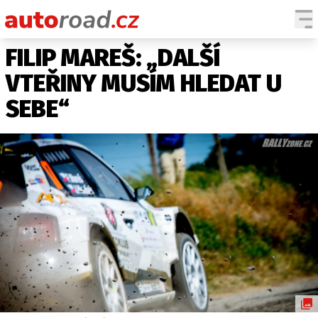
FILIP MAREŠ: „DALŠÍ
AUTA
VTEŘINY MUSÍM HLEDAT U
TESTY AUT
SEBE“
NOVINKY
EKO
SPY
HISTORIE
ZAJÍMAVOSTI
TECHNIKA
EKONOMIKA
ČESKÝ TRH
TUNING
PROFI