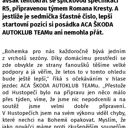
avšak tentokrát se špičkovou specifikací
PIT LANE
R5, připravenou týmem Romana Kresty. A
ČEŠI V AKCI
jestliže je sedmička šťastné číslo, lepší
FIA CEZ & POHÁRY
startovní pozici si posádka ACA ŠKODA
MEZINÁRODNÍ SCÉNA
AUTOKLUB TEAMu ani nemohla přát.
SLEDUJTE NÁS NA
|
„Bohemka pro nás každoročně bývá jedním
z vrcholů sezóny. Díky domácímu prostředí se
Máte příběh, fotku nebo video?
zde obvykle ze strany fanoušků těšíme velké
Pošlete e-mail na autoroad.cz
podpory a já věřím, že letos to v tomto ohledu
bude ještě lepší,“ říká s očekáváním v hlase
jezdec ACA ŠKODA AUTOKLUB TEAMu. „Přestože
ETICKÝ KODEX
od Hustopečí bylo na přípravu jen něco málo
KONTAKT
přes týden, víme, že jsme nic nepodcenili a na
soutěž jsme velmi dobře připravení.
VYDAVATEL
V Hustopečích jsem na svém výkonu viděl chyby,
INZERCE
které nechci na Bohemii opakovat. Myslím, že
OSOBNÍ ÚDAJE / COOKIES
jako nováčci máme proti zkušenějším soupeřům