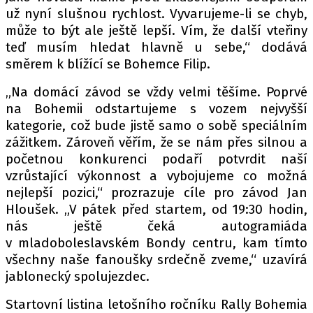
už nyní slušnou rychlost. Vyvarujeme-li se chyb,
může to být ale ještě lepší. Vím, že další vteřiny
teď musím hledat hlavně u sebe,“ dodává
Provozovatelem serveru autoroad.cz je
směrem k blížící se Bohemce Filip.
INCORP MEDIA GROUP s.r.o., IČ: 118 23 054
„Na domácí závod se vždy velmi těšíme. Poprvé
na Bohemii odstartujeme s vozem nejvyšší
kategorie, což bude jistě samo o sobě speciálním
zážitkem. Zároveň věřím, že se nám přes silnou a
početnou konkurenci podaří potvrdit naší
vzrůstající výkonnost a vybojujeme co možná
nejlepší pozici,“ prozrazuje cíle pro závod Jan
Hloušek. „V pátek před startem, od 19:30 hodin,
nás ještě čeká autogramiáda
v mladoboleslavském Bondy centru, kam tímto
všechny naše fanoušky srdečně zveme,“ uzavírá
jablonecký spolujezdec.
Startovní listina letošního ročníku Rally Bohemia